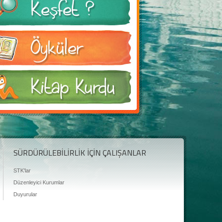
SÜRDÜRÜLEBİLİRLİK İÇİN ÇALIŞANLAR
STK'lar
Düzenleyici Kurumlar
Duyurular