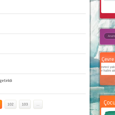
Çevre için 5 basit öneri
Daha
Çevreci yaklaşımlar
sayesinde dünyanın daha iyi bir
Çocukl
yer halini alması mümkün.
teknol
tirildi
Çoc
102
103
...