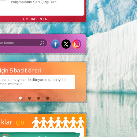
çalışmalarını Sarı Çizgi Yeni...
TÜM HABERLER
 iyi bir dünya için yapay zekâ
arımıza daha güzel bir dünya bırakabilmek için
ojiden nasıl yararlanırız?
uklar
İçin