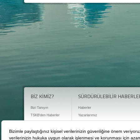
BİZ KİMİZ?
SÜRDÜRÜLEBİLİR HABERLE
Bizi Tanıyın
Haberler
TSKB'den Haberler
Yazarlarımız
Sıkça Sorulan Sorular
Röportajlar
Basın Odası
Sürdürülebilirlik Kütüphanesi
Bize Ulaşın
Karbon Sayacı