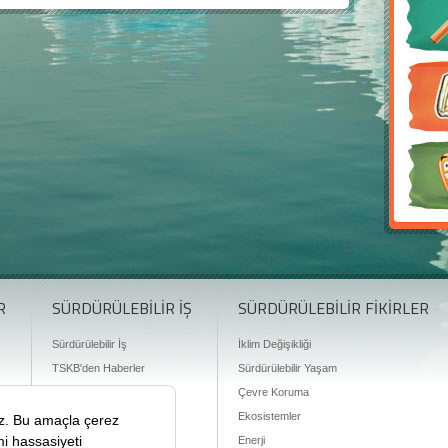
R
SÜRDÜRÜLEBİLİR İŞ
SÜRDÜRÜLEBİLİR FİKİRLER
Sürdürülebilir İş
İklim Değişikliği
TSKB'den Haberler
Sürdürülebilir Yaşam
Finansman Olanakları
Çevre Koruma
Ekosistemler
Enerji