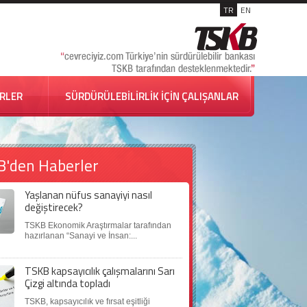
TR
EN
İRLER
SÜRDÜRÜLEBİLİRLİK İÇİN ÇALIŞANLAR
B'den Haberler
Yaşlanan nüfus sanayiyi nasıl
değiştirecek?
TSKB Ekonomik Araştırmalar tarafından
hazırlanan “Sanayi ve İnsan:...
TSKB kapsayıcılık çalışmalarını Sarı
Çizgi altında topladı
TSKB, kapsayıcılık ve fırsat eşitliği