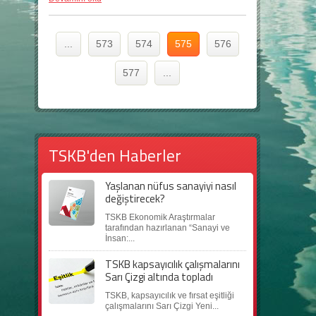
...
573
574
575
576
577
...
TSKB'den Haberler
Yaşlanan nüfus sanayiyi nasıl
değiştirecek?
TSKB Ekonomik Araştırmalar
tarafından hazırlanan “Sanayi ve
İnsan:...
TSKB kapsayıcılık çalışmalarını
Sarı Çizgi altında topladı
TSKB, kapsayıcılık ve fırsat eşitliği
çalışmalarını Sarı Çizgi Yeni...