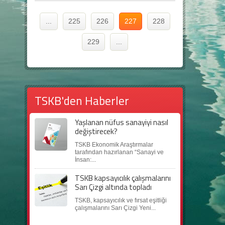
...
225
226
227
228
229
...
TSKB'den Haberler
Yaşlanan nüfus sanayiyi nasıl
değiştirecek?
TSKB Ekonomik Araştırmalar
tarafından hazırlanan “Sanayi ve
İnsan:...
TSKB kapsayıcılık çalışmalarını
Sarı Çizgi altında topladı
TSKB, kapsayıcılık ve fırsat eşitliği
çalışmalarını Sarı Çizgi Yeni...