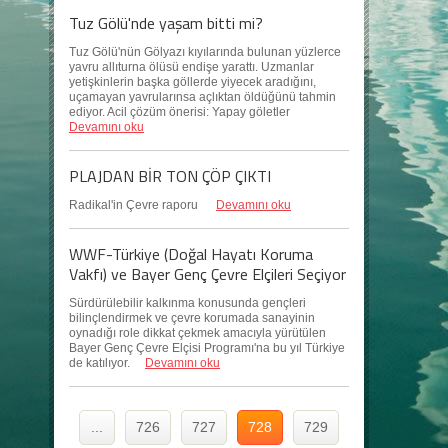
Tuz Gölü'nde yaşam bitti mi?
Tuz Gölü'nün Gölyazı kıyılarında bulunan yüzlerce
yavru allıturna ölüsü endişe yarattı. Uzmanlar
yetişkinlerin başka göllerde yiyecek aradığını,
uçamayan yavrularınsa açlıktan öldüğünü tahmin
ediyor. Acil çözüm önerisi: Yapay göletler
Devamını oku
PLAJDAN BİR TON ÇÖP ÇIKTI
Radikal'in Çevre raporu
Devamını oku
WWF-Türkiye (Doğal Hayatı Koruma
Vakfı) ve Bayer Genç Çevre Elçileri Seçiyor
Sürdürülebilir kalkınma konusunda gençleri
bilinçlendirmek ve çevre korumada sanayinin
oynadığı role dikkat çekmek amacıyla yürütülen
Bayer Genç Çevre Elçisi Programı'na bu yıl Türkiye
de katılıyor.
Devamını oku
...
726
727
728
729