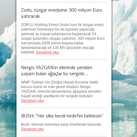
Zorlu, rüzgar enerjisine 300 milyon Euro
yatıracak
ZORLU Holding Enerji Grubu’nun ilk rüzgar enerji
yatırımını Osmaniye’nin iki ilçesine yapacağı,
gelecek ay inşaat çalışmasına başlanacak 54
rüzgar gülünden oluşan yatırımın, 300 milyon Euro
harcamayla 2009 yılının başına kadar
tamamlanacağı ve 135 MV gücünde olacağı
bildirildi.
Devamını oku
Nergis YAZGAN'ın ellerinde yeniden
yaşam bulan ağaçlar bu sergide…
WWF-Türkiye 'nin (Doğal Hayatı Koruma Vakfı)
kurucu üyesi ve eski genel müdürü Nergis
YAZGAN, ömrünü tamamlamış ağaçlara yeniden
hayat verdiği yapıtlarını bir sergide topluyor.
Devamını oku
BUSH: "Her ülke kendi hedefini belirlesin"
Bush, küresel ısınmaya karşı önerilerde bulundu
Devamını oku