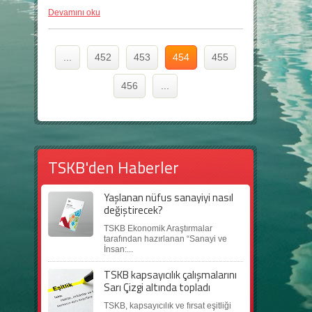
Devamını oku
...
452
453
454
455
456
...
TSKB'den Haberler
Yaşlanan nüfus sanayiyi nasıl
değiştirecek?
TSKB Ekonomik Araştırmalar
tarafından hazırlanan “Sanayi ve
İnsan:...
TSKB kapsayıcılık çalışmalarını
Sarı Çizgi altında topladı
TSKB, kapsayıcılık ve fırsat eşitliği