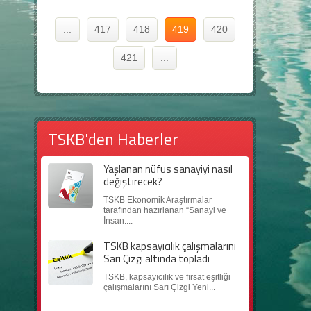
...
417
418
419
420
421
...
TSKB'den Haberler
Yaşlanan nüfus sanayiyi nasıl
değiştirecek?
TSKB Ekonomik Araştırmalar
tarafından hazırlanan “Sanayi ve
İnsan:...
TSKB kapsayıcılık çalışmalarını
Sarı Çizgi altında topladı
TSKB, kapsayıcılık ve fırsat eşitliği
çalışmalarını Sarı Çizgi Yeni...