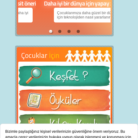
in 5 basit öneri
Daha iyi bir dünya için yapay zekâ
nın daha iyi
Çocuklarımıza daha güzel bir dünya bırakabilmek
için teknolojiden nasıl yararlanırız?
Çocuklar
İçin