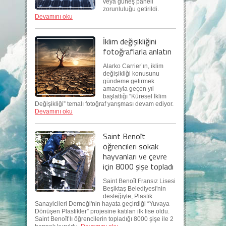
veya güneş paneli
zorunluluğu getirildi.
Devamını oku
İklim değişikliğini
fotoğraflarla anlatın
Alarko Carrier’ın, iklim
değişikliği konusunu
gündeme getirmek
amacıyla geçen yıl
başlattığı “Küresel İklim
Değişikliği” temalı fotoğraf yarışması devam ediyor.
Devamını oku
Saint Benoît
öğrencileri sokak
hayvanları ve çevre
için 8000 şişe topladı
Saint Benoît Fransız Lisesi
Beşiktaş Belediyesi'nin
desteğiyle, Plastik
Sanayicileri Derneği'nin hayata geçirdiği “Yuvaya
Dönüşen Plastikler” projesine katılan ilk lise oldu.
Saint Benoît’lı öğrencilerin topladığı 8000 şişe ile 2