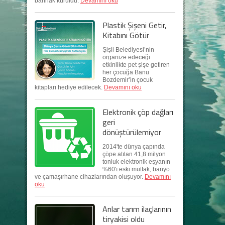
barınak kuruldu.
Devamını oku
Plastik Şişeni Getir,
Kitabını Götür
Şişli Belediyesi’nin
organize edeceği
etkinlikte pet şişe getiren
her çocuğa Banu
Bozdemir’in çocuk
kitapları hediye edilecek.
Devamını oku
Elektronik çöp dağları
geri
dönüştürülemiyor
2014'te dünya çapında
çöpe atılan 41,8 milyon
tonluk elektronik eşyanın
%60'ı eski mutfak, banyo
ve çamaşırhane cihazlarından oluşuyor.
Devamını
oku
Arılar tarım ilaçlarının
tiryakisi oldu