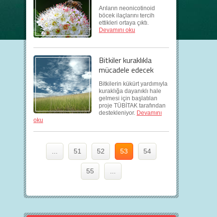
Arıların neonicotinoid
böcek ilaçlarını tercih
ettikleri ortaya çıktı.
Devamını oku
Bitkiler kuraklıkla
mücadele edecek
Bitkilerin kükürt yardımıyla
kuraklığa dayanıklı hale
gelmesi için başlatılan
proje TÜBİTAK tarafından
destekleniyor.
Devamını
oku
...
51
52
53
54
55
...