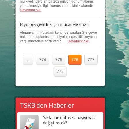
mülkiyetinde olan bir 202 milyon dönüm alanın
yönetilmesiyle ilgili kamusal bir etkinlik alanıdır.
Devamını oku
Biyolojik çeşitlilik için mücadele sözü
Almanya’nın Potsdam kentinde yapılan G-8 çevre
bakanları toplantısında, biyolojik çeşitlilik kaybına
karşı mücadele sözü verildi.
Devamını oku
...
774
775
776
777
778
TSKB'den Haberler
Yaşlanan nüfus sanayiyi nasıl
değiştirecek?