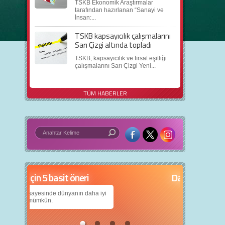
TSKB Ekonomik Araştırmalar
tarafından hazırlanan “Sanayi ve
İnsan:...
TSKB kapsayıcılık çalışmalarını
Sarı Çizgi altında topladı
TSKB, kapsayıcılık ve fırsat eşitliği
çalışmalarını Sarı Çizgi Yeni...
TÜM HABERLER
in 5 basit öneri
Daha iyi bir dünya için yapay zekâ
anın daha iyi
Çocuklarımıza daha güzel bir dünya bırakabilmek
için teknolojiden nasıl yararlanırız?