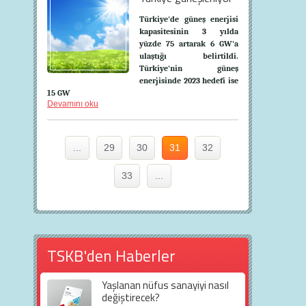
Türkiye'de güneş enerjisi
kapasitesinin 3 yılda
yüzde 75 artarak 6 GW'a
ulaştığı belirtildi.
Türkiye'nin güneş
enerjisinde 2023 hedefi ise
15 GW
Devamını oku
...
29
30
31
32
33
...
TSKB'den Haberler
Yaşlanan nüfus sanayiyi nasıl
değiştirecek?