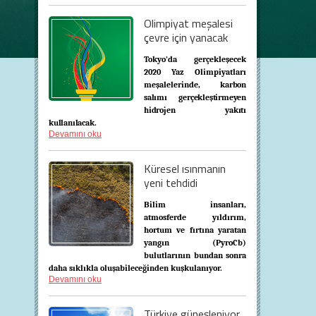
Olimpiyat meşalesi
çevre için yanacak
Tokyo’da gerçekleşecek
2020 Yaz Olimpiyatları
meşalelerinde,
karbon
salımı gerçekleştirmeyen
hidrojen yakıtı
kullanılacak.
Devamını oku
Küresel ısınmanın
yeni tehdidi
Bilim insanları,
atmosferde yıldırım,
hortum ve fırtına yaratan
yangın (PyroCb)
bulutlarının bundan sonra
daha sıklıkla oluşabileceğinden kuşkulanıyor.
Devamını oku
Türkiye güneşleniyor