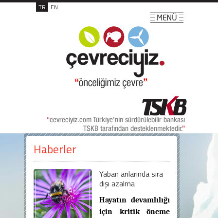
TR
EN
Haberler
Yaban arılarında sıra
dışı azalma
Hayatın devamlılığı
için kritik öneme