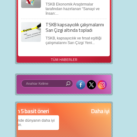
TSKB Ekonomik Araştırmalar
tarafından hazırlanan “Sanayi ve
İnsan:...
TSKB kapsayıcılık çalışmalarını
Sarı Çizgi altında topladı
TSKB, kapsayıcılık ve fırsat eşitliği
çalışmalarını Sarı Çizgi Yeni...
TÜM HABERLER
in 5 basit öneri
Daha iyi bir dünya için yapay zekâ
nın daha iyi
Çocuklarımıza daha güzel bir dünya bırakabilmek
için teknolojiden nasıl yararlanırız?