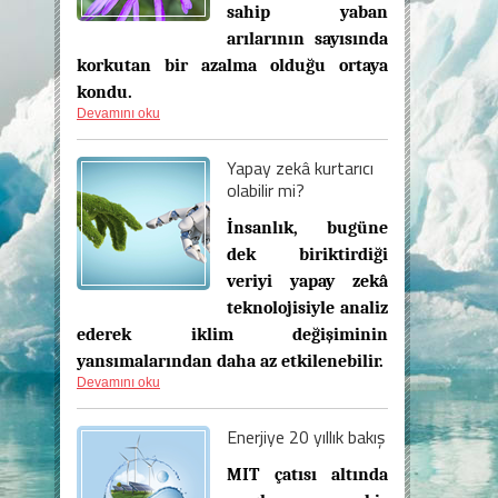
sahip yaban
arılarının sayısında
korkutan bir azalma olduğu ortaya
kondu.
Devamını oku
Yapay zekâ kurtarıcı
olabilir mi?
İnsanlık, bugüne
dek biriktirdiği
veriyi yapay zekâ
teknolojisiyle analiz
ederek iklim değişiminin
yansımalarından daha az etkilenebilir.
Devamını oku
Enerjiye 20 yıllık bakış
MIT
çatısı altında