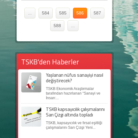
...
584
585
586
587
588
...
TSKB'den Haberler
Yaşlanan nüfus sanayiyi nasıl
değiştirecek?
TSKB Ekonomik Araştırmalar
tarafından hazırlanan “Sanayi ve
İnsan:...
TSKB kapsayıcılık çalışmalarını
Sarı Çizgi altında topladı
TSKB, kapsayıcılık ve fırsat eşitliği
çalışmalarını Sarı Çizgi Yeni...