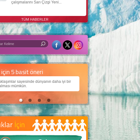
çalışmalarını Sarı Çizgi Yeni...
TÜM HABERLER
 iyi bir dünya için yapay zekâ
larımıza daha güzel bir dünya bırakabilmek için
ojiden nasıl yararlanırız?
uklar
İçin