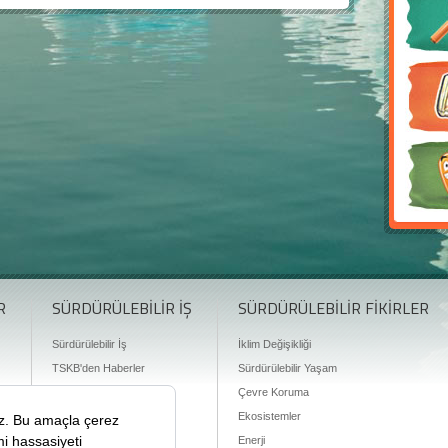
R
SÜRDÜRÜLEBİLİR İŞ
SÜRDÜRÜLEBİLİR FİKİRLER
Sürdürülebilir İş
İklim Değişikliği
TSKB'den Haberler
Sürdürülebilir Yaşam
Finansman Olanakları
Çevre Koruma
Ekosistemler
Enerji