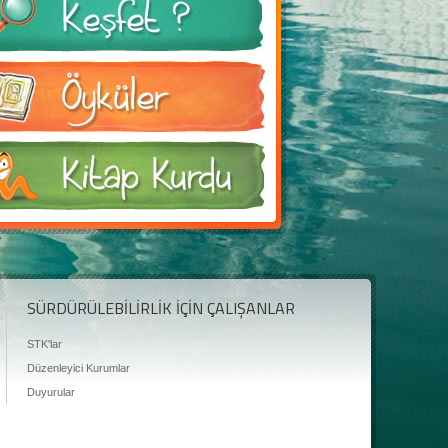
SÜRDÜRÜLEBİLİRLİK İÇİN ÇALIŞANLAR
STK'lar
Düzenleyici Kurumlar
Duyurular