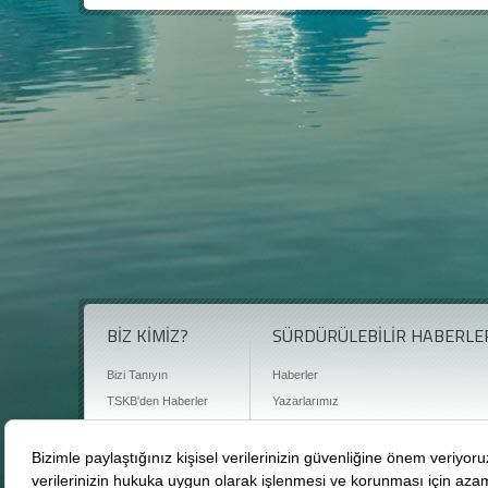
BİZ KİMİZ?
SÜRDÜRÜLEBİLİR HABERLE
Bizi Tanıyın
Haberler
TSKB'den Haberler
Yazarlarımız
Sıkça Sorulan Sorular
Röportajlar
Basın Odası
Sürdürülebilirlik Kütüphanesi
Bize Ulaşın
Karbon Sayacı