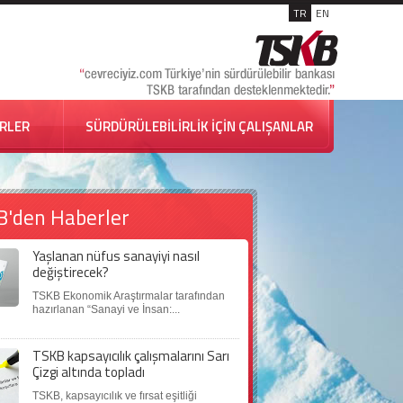
TR
EN
İRLER
SÜRDÜRÜLEBİLİRLİK İÇİN ÇALIŞANLAR
B'den Haberler
Yaşlanan nüfus sanayiyi nasıl
değiştirecek?
TSKB Ekonomik Araştırmalar tarafından
hazırlanan “Sanayi ve İnsan:...
TSKB kapsayıcılık çalışmalarını Sarı
Çizgi altında topladı
TSKB, kapsayıcılık ve fırsat eşitliği