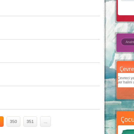
Çevre için 5 basit öneri
Daha
Çevreci yaklaşımlar
sayesinde dünyanın daha iyi bir
Çocuk
yer halini alması mümkün.
teknol
Çoc
9
350
351
...