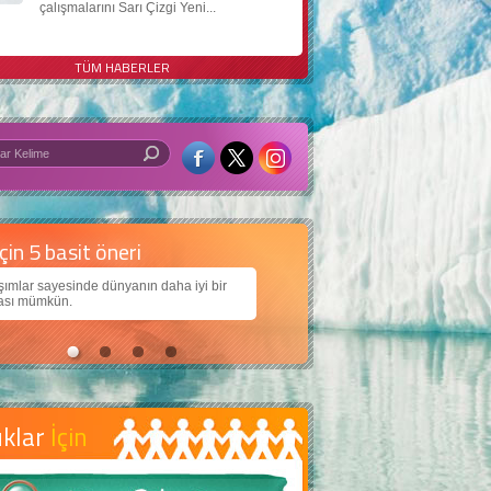
çalışmalarını Sarı Çizgi Yeni...
TÜM HABERLER
 iyi bir dünya için yapay zekâ
arımıza daha güzel bir dünya bırakabilmek için
ojiden nasıl yararlanırız?
uklar
İçin