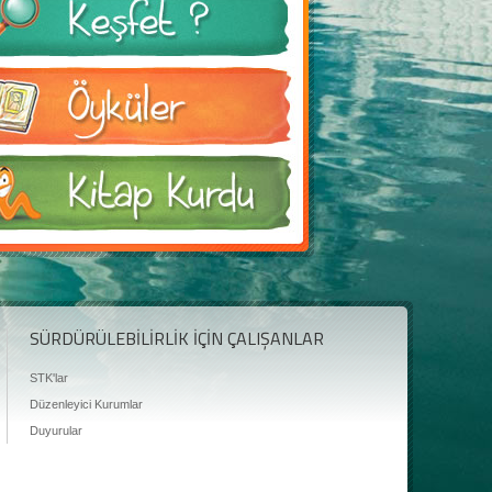
SÜRDÜRÜLEBİLİRLİK İÇİN ÇALIŞANLAR
STK'lar
Düzenleyici Kurumlar
Duyurular