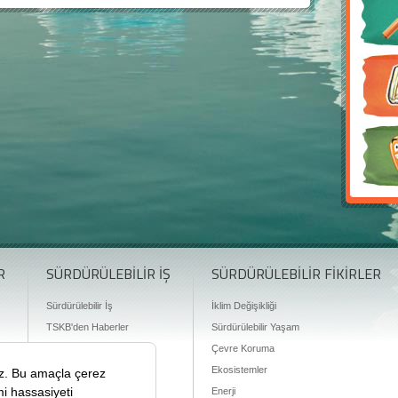
R
SÜRDÜRÜLEBİLİR İŞ
SÜRDÜRÜLEBİLİR FİKİRLER
Sürdürülebilir İş
İklim Değişikliği
TSKB'den Haberler
Sürdürülebilir Yaşam
Finansman Olanakları
Çevre Koruma
Ekosistemler
Enerji