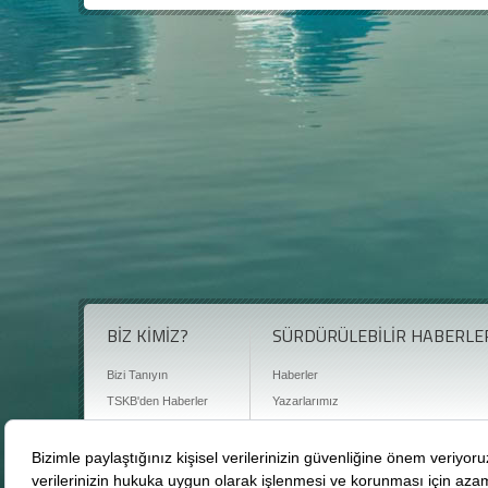
BİZ KİMİZ?
SÜRDÜRÜLEBİLİR HABERLE
Bizi Tanıyın
Haberler
TSKB'den Haberler
Yazarlarımız
Sıkça Sorulan Sorular
Röportajlar
Basın Odası
Sürdürülebilirlik Kütüphanesi
Bize Ulaşın
Karbon Sayacı