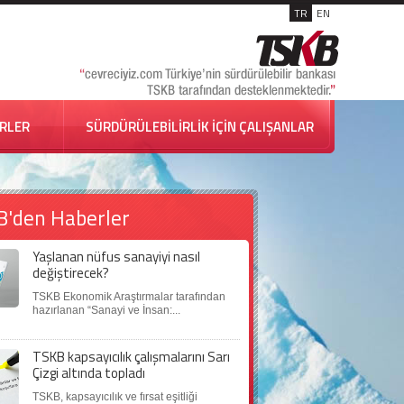
TR
EN
İRLER
SÜRDÜRÜLEBİLİRLİK İÇİN ÇALIŞANLAR
B'den Haberler
Yaşlanan nüfus sanayiyi nasıl
değiştirecek?
TSKB Ekonomik Araştırmalar tarafından
hazırlanan “Sanayi ve İnsan:...
TSKB kapsayıcılık çalışmalarını Sarı
Çizgi altında topladı
TSKB, kapsayıcılık ve fırsat eşitliği