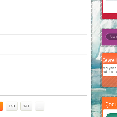
Çevre için 5 basit öneri
Daha
Çevreci yaklaşımlar
sayesinde dünyanın daha iyi bir
Çocukl
yer halini alması mümkün.
teknol
Çoc
9
140
141
...