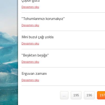
Çöpün gücü
Devamını oku
"Tohumlarımızı korumalıyız"
Devamını oku
Mini buzul çağı yolda
Devamını oku
"Beşikten beşiğe"
Devamını oku
Erguvan zamanı
Devamını oku
...
195
196
19