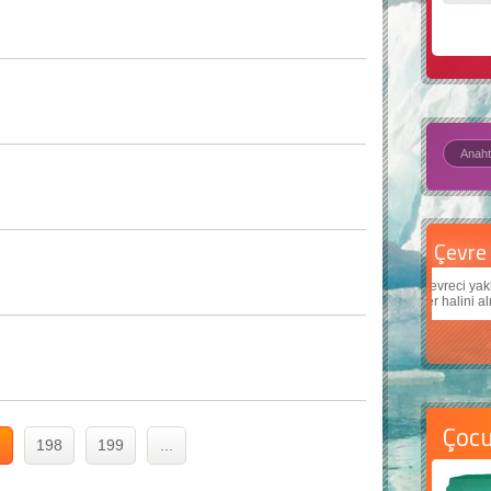
Çevre için 5 basit öneri
Daha
Çevreci yaklaşımlar
sayesinde dünyanın daha iyi bir
Çocukl
yer halini alması mümkün.
teknol
Çoc
7
198
199
...