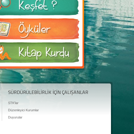
SÜRDÜRÜLEBİLİRLİK İÇİN ÇALIŞANLAR
STK'lar
Düzenleyici Kurumlar
Duyurular