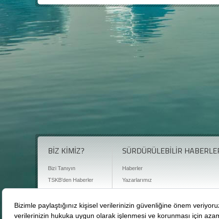
BİZ KİMİZ?
SÜRDÜRÜLEBİLİR HABERLE
Bizi Tanıyın
Haberler
TSKB'den Haberler
Yazarlarımız
Sıkça Sorulan Sorular
Röportajlar
Basın Odası
Sürdürülebilirlik Kütüphanesi
Bize Ulaşın
Karbon Sayacı