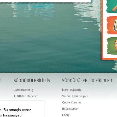
R
SÜRDÜRÜLEBİLİR İŞ
SÜRDÜRÜLEBİLİR FİKİRLER
Sürdürülebilir İş
İklim Değişikliği
TSKB'den Haberler
Sürdürülebilir Yaşam
Finansman Olanakları
Çevre Koruma
Ekosistemler
Enerji