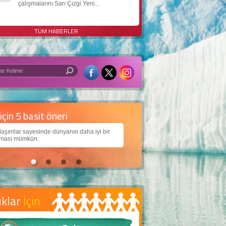
çalışmalarını Sarı Çizgi Yeni...
TÜM HABERLER
 iyi bir dünya için yapay zekâ
arımıza daha güzel bir dünya bırakabilmek için
ojiden nasıl yararlanırız?
uklar
İçin