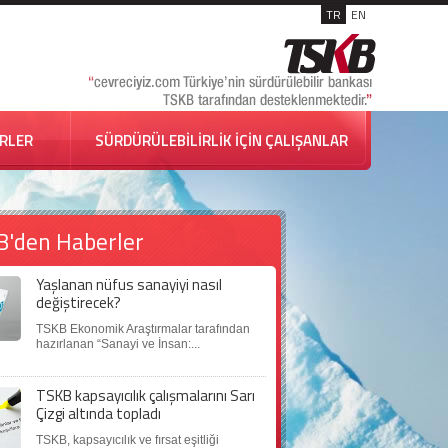
TR
EN
İRLER
SÜRDÜRÜLEBİLİRLİK İÇİN ÇALIŞANLAR
B'den Haberler
Yaşlanan nüfus sanayiyi nasıl
değiştirecek?
TSKB Ekonomik Araştırmalar tarafından
hazırlanan “Sanayi ve İnsan:...
TSKB kapsayıcılık çalışmalarını Sarı
Çizgi altında topladı
TSKB, kapsayıcılık ve fırsat eşitliği