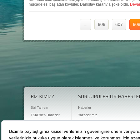
mücadelesi başlatan köylüler, Danıştay kararıyla şoke oldu.
Devam
...
606
607
60
BİZ KİMİZ?
SÜRDÜRÜLEBİLİR HABERLE
Bizi Tanıyın
Haberler
TSKB'den Haberler
Yazarlarımız
Sıkça Sorulan Sorular
Röportajlar
Basın Odası
Sürdürülebilirlik Kütüphanesi
Bize Ulaşın
Karbon Sayacı