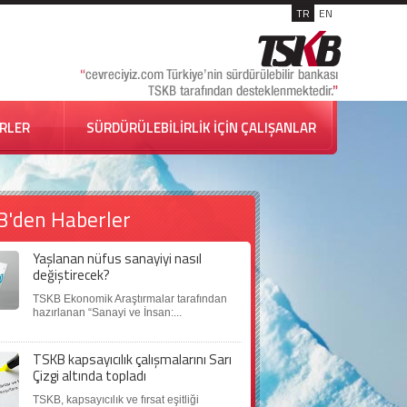
TR
EN
İRLER
SÜRDÜRÜLEBİLİRLİK İÇİN ÇALIŞANLAR
B'den Haberler
Yaşlanan nüfus sanayiyi nasıl
değiştirecek?
TSKB Ekonomik Araştırmalar tarafından
hazırlanan “Sanayi ve İnsan:...
TSKB kapsayıcılık çalışmalarını Sarı
Çizgi altında topladı
TSKB, kapsayıcılık ve fırsat eşitliği