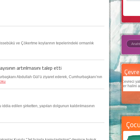
ssebükü ve Çökertme koylarının tepelerindeki ormanlık
sının artırılmasını talep etti
Çevre için 5 basit öneri
Daha
rbaşkanı Abdullah Gül’ü ziyaret ederek, Cumhurbaşkanı’nın
oku
Çevreci yaklaşımlar
sayesinde dünyanın daha iyi bir
Çocuk
yer halini alması mümkün.
teknol
iddia edilen şirketten, yapılan dolgunun kaldırılmasının
Çoc
Bakanlar Kurulu "Jet hızıyla kamulaştırılsın" deyince hukuk