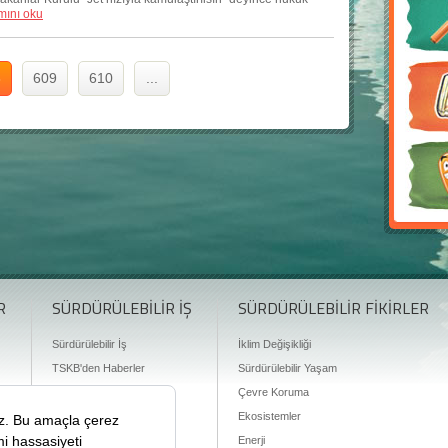
ını oku
8
609
610
...
R
SÜRDÜRÜLEBİLİR İŞ
SÜRDÜRÜLEBİLİR FİKİRLER
Sürdürülebilir İş
İklim Değişikliği
TSKB'den Haberler
Sürdürülebilir Yaşam
Finansman Olanakları
Çevre Koruma
Ekosistemler
Enerji