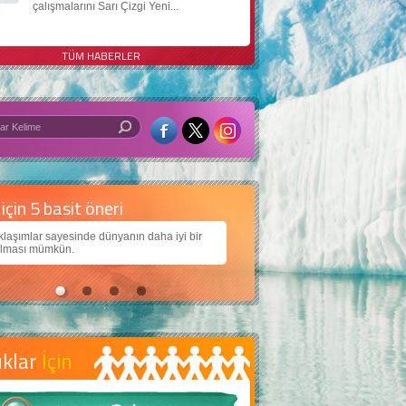
çalışmalarını Sarı Çizgi Yeni...
TÜM HABERLER
 iyi bir dünya için yapay zekâ
larımıza daha güzel bir dünya bırakabilmek için
ojiden nasıl yararlanırız?
uklar
İçin