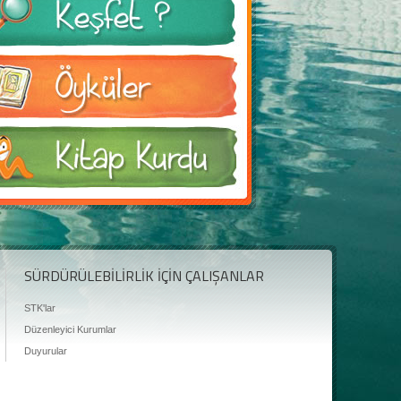
SÜRDÜRÜLEBİLİRLİK İÇİN ÇALIŞANLAR
STK'lar
Düzenleyici Kurumlar
Duyurular