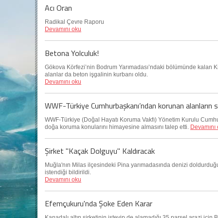
Acı Oran
Radikal Çevre Raporu
Devamını oku
Betona Yolculuk!
Gökova Körfezi’nin Bodrum Yarımadası’ndaki bölümünde kalan Ki
alanlar da beton işgalinin kurbanı oldu.
Devamını oku
WWF-Türkiye Cumhurbaşkanı’ndan korunan alanların sayı
WWF-Türkiye (Doğal Hayatı Koruma Vakfı) Yönetim Kurulu Cumhu
doğa koruma konularını himayesine almasını talep etti.
Devamını 
Şirket "Kaçak Dolguyu" Kaldıracak
Muğla'nın Milas ilçesindeki Pina yarımadasında denizi doldurduğu 
istendiği bildirildi.
Devamını oku
Efemçukuru'nda Şoke Eden Karar
Kanadalı altın şirketinin isteyip de alamadığı 35 parsel arazi için 