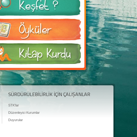
SÜRDÜRÜLEBİLİRLİK İÇİN ÇALIŞANLAR
STK'lar
Düzenleyici Kurumlar
Duyurular