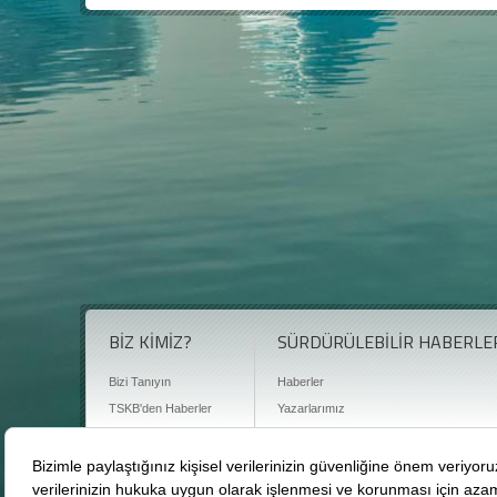
BİZ KİMİZ?
SÜRDÜRÜLEBİLİR HABERLE
Bizi Tanıyın
Haberler
TSKB'den Haberler
Yazarlarımız
Sıkça Sorulan Sorular
Röportajlar
Basın Odası
Sürdürülebilirlik Kütüphanesi
Bize Ulaşın
Karbon Sayacı