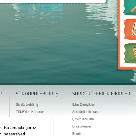
R
SÜRDÜRÜLEBİLİR İŞ
SÜRDÜRÜLEBİLİR FİKİRLER
Sürdürülebilir İş
İklim Değişikliği
TSKB'den Haberler
Sürdürülebilir Yaşam
Finansman Olanakları
Çevre Koruma
Ekosistemler
Enerji