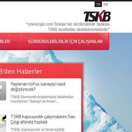
TR
EN
İRLER
SÜRDÜRÜLEBİLİRLİK İÇİN ÇALIŞANLAR
B'den Haberler
Yaşlanan nüfus sanayiyi nasıl
değiştirecek?
TSKB Ekonomik Araştırmalar tarafından
hazırlanan “Sanayi ve İnsan:...
TSKB kapsayıcılık çalışmalarını Sarı
Çizgi altında topladı
TSKB, kapsayıcılık ve fırsat eşitliği