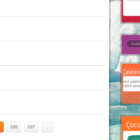
Çevre için 5 basit öneri
Daha
Çevreci yaklaşımlar
sayesinde dünyanın daha iyi bir
Çocukl
yer halini alması mümkün.
teknol
Çoc
5
586
587
...