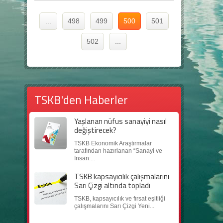
...
498
499
500
501
502
...
TSKB'den Haberler
Yaşlanan nüfus sanayiyi nasıl
değiştirecek?
TSKB Ekonomik Araştırmalar
tarafından hazırlanan “Sanayi ve
İnsan:...
TSKB kapsayıcılık çalışmalarını
Sarı Çizgi altında topladı
TSKB, kapsayıcılık ve fırsat eşitliği
çalışmalarını Sarı Çizgi Yeni...