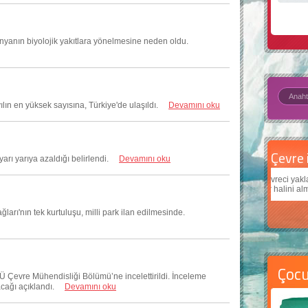
, dünyanın biyolojik yakıtlara yönelmesine neden oldu.
yılın en yüksek sayısına, Türkiye'de ulaşıldı.
Devamını oku
Çevre için 5 basit öneri
Daha
yarı yarıya azaldığı belirlendi.
Devamını oku
Çevreci yaklaşımlar
sayesinde dünyanın daha iyi bir
Çocukl
yer halini alması mümkün.
teknol
ğları'nın tek kurtuluşu, milli park ilan edilmesinde.
Çoc
 Çevre Mühendisliği Bölümü’ne incelettirildi. İnceleme
açacağı açıklandı.
Devamını oku