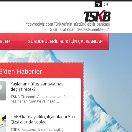
TR
EN
İRLER
SÜRDÜRÜLEBİLİRLİK İÇİN ÇALIŞANLAR
B'den Haberler
Yaşlanan nüfus sanayiyi nasıl
değiştirecek?
TSKB Ekonomik Araştırmalar tarafından
hazırlanan “Sanayi ve İnsan:...
TSKB kapsayıcılık çalışmalarını Sarı
Çizgi altında topladı
TSKB, kapsayıcılık ve fırsat eşitliği