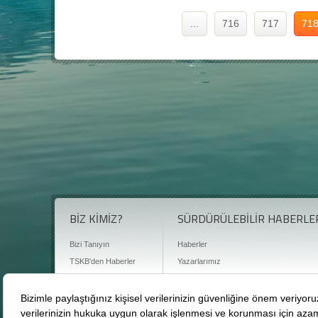
...
716
717
71
BİZ KİMİZ?
SÜRDÜRÜLEBİLİR HABERLE
Bizi Tanıyın
Haberler
TSKB'den Haberler
Yazarlarımız
Sıkça Sorulan Sorular
Röportajlar
Basın Odası
Sürdürülebilirlik Kütüphanesi
Bize Ulaşın
Karbon Sayacı