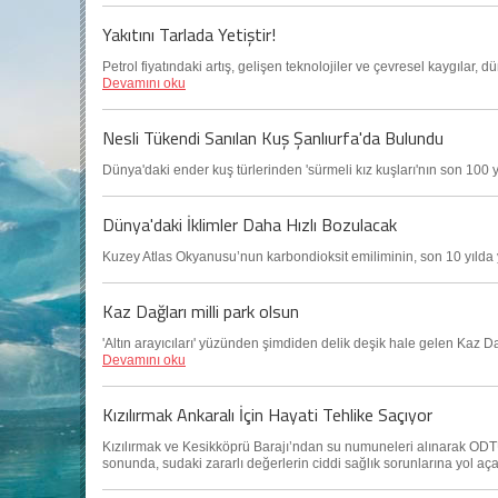
Yakıtını Tarlada Yetiştir!
Petrol fiyatındaki artış, gelişen teknolojiler ve çevresel kaygılar
Devamını oku
Nesli Tükendi Sanılan Kuş Şanlıurfa'da Bulundu
Dünya'daki ender kuş türlerinden 'sürmeli kız kuşları'nın son 100 
Dünya'daki İklimler Daha Hızlı Bozulacak
Kuzey Atlas Okyanusu’nun karbondioksit emiliminin, son 10 yılda 
Kaz Dağları milli park olsun
'Altın arayıcıları' yüzünden şimdiden delik deşik hale gelen Kaz Da
Devamını oku
Kızılırmak Ankaralı İçin Hayati Tehlike Saçıyor
Kızılırmak ve Kesikköprü Barajı’ndan su numuneleri alınarak ODTÜ
sonunda, sudaki zararlı değerlerin ciddi sağlık sorunlarına yol 