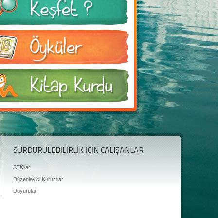
SÜRDÜRÜLEBİLİRLİK İÇİN ÇALIŞANLAR
STK'lar
Düzenleyici Kurumlar
Duyurular