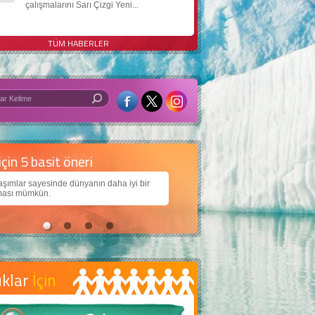
çalışmalarını Sarı Çizgi Yeni...
TÜM HABERLER
 iyi bir dünya için yapay zekâ
arımıza daha güzel bir dünya bırakabilmek için
ojiden nasıl yararlanırız?
uklar
İçin