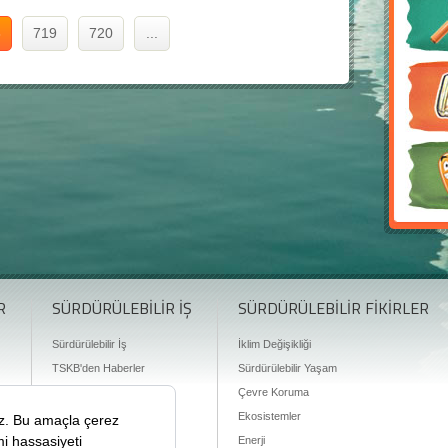
8
719
720
...
R
SÜRDÜRÜLEBİLİR İŞ
SÜRDÜRÜLEBİLİR FİKİRLER
Sürdürülebilir İş
İklim Değişikliği
TSKB'den Haberler
Sürdürülebilir Yaşam
Finansman Olanakları
Çevre Koruma
Ekosistemler
Enerji