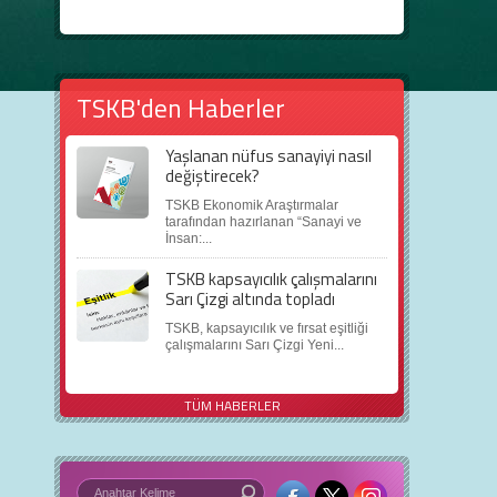
TSKB'den Haberler
Yaşlanan nüfus sanayiyi nasıl
değiştirecek?
TSKB Ekonomik Araştırmalar
tarafından hazırlanan “Sanayi ve
İnsan:...
TSKB kapsayıcılık çalışmalarını
Sarı Çizgi altında topladı
TSKB, kapsayıcılık ve fırsat eşitliği
çalışmalarını Sarı Çizgi Yeni...
TÜM HABERLER