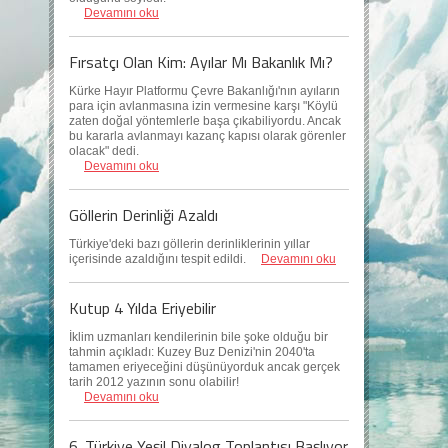
Devamını oku
Fırsatçı Olan Kim: Ayılar Mı Bakanlık Mı?
Kürke Hayır Platformu Çevre Bakanlığı'nın ayıların
para için avlanmasına izin vermesine karşı "Köylü
zaten doğal yöntemlerle başa çıkabiliyordu. Ancak
bu kararla avlanmayı kazanç kapısı olarak görenler
olacak" dedi.
Devamını oku
Göllerin Derinliği Azaldı
Türkiye'deki bazı göllerin derinliklerinin yıllar
içerisinde azaldığını tespit edildi.
Devamını oku
Kutup 4 Yılda Eriyebilir
İklim uzmanları kendilerinin bile şoke olduğu bir
tahmin açıkladı: Kuzey Buz Denizi'nin 2040'ta
tamamen eriyeceğini düşünüyorduk ancak gerçek
tarih 2012 yazının sonu olabilir!
Devamını oku
6. Türkiye Yeşil Diyalog Toplantısı Başlıyor