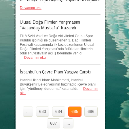
Devamını oku
Ulusal Doğa Filmleri Yarışmasını
"Vatandaş Mustafa" Kazandı
FİLMSAN Vakfı ve Doğa Aktiviteleri Grubu Spor
Kulübü işbirliği ile düzenlenen 3. Dağ Filmleri
Festivali kapsamında ilk kez düzenlenen Ulusal
Doğa Filmleri Yarışması’nda ödül alan filmlerin
ödülleri, festivalin açılış töreninde verildi.
Devamını oku
İstanbul'un Çevre Planı Yargıya Çarptı
İstanbul İkinci İdare Mahkemesi, İstanbul
Büyükşehir Belediyesi'nin hazırladığı çevre planı
için, ''yürütmeyi durdurma'' kararı aldı.
Devamını
oku
...
683
684
685
686
687
...