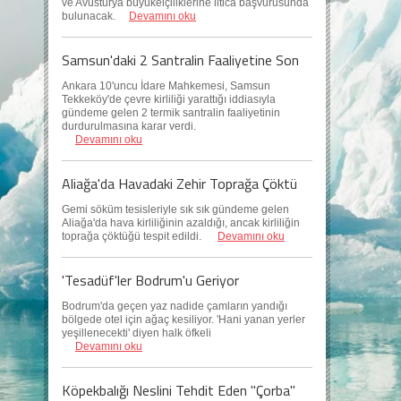
ve Avusturya büyükelçiliklerine iltica başvurusunda
bulunacak.
Devamını oku
Samsun'daki 2 Santralin Faaliyetine Son
Ankara 10'uncu İdare Mahkemesi, Samsun
Tekkeköy'de çevre kirliliği yarattığı iddiasıyla
gündeme gelen 2 termik santralin faaliyetinin
durdurulmasına karar verdi.
Devamını oku
Aliağa'da Havadaki Zehir Toprağa Çöktü
Gemi söküm tesisleriyle sık sık gündeme gelen
Aliağa'da hava kirliliğinin azaldığı, ancak kirliliğin
toprağa çöktüğü tespit edildi.
Devamını oku
'Tesadüf'ler Bodrum'u Geriyor
Bodrum'da geçen yaz nadide çamların yandığı
bölgede otel için ağaç kesiliyor. 'Hani yanan yerler
yeşillenecekti' diyen halk öfkeli
Devamını oku
Köpekbalığı Neslini Tehdit Eden "Çorba"