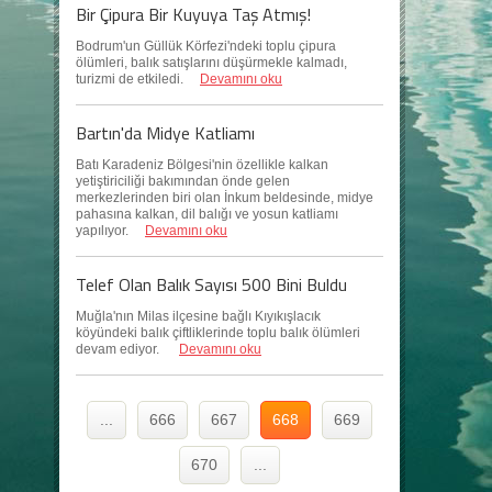
Bir Çipura Bir Kuyuya Taş Atmış!
Bodrum'un Güllük Körfezi'ndeki toplu çipura
ölümleri, balık satışlarını düşürmekle kalmadı,
turizmi de etkiledi.
Devamını oku
Bartın'da Midye Katliamı
Batı Karadeniz Bölgesi'nin özellikle kalkan
yetiştiriciliği bakımından önde gelen
merkezlerinden biri olan İnkum beldesinde, midye
pahasına kalkan, dil balığı ve yosun katliamı
yapılıyor.
Devamını oku
Telef Olan Balık Sayısı 500 Bini Buldu
Muğla'nın Milas ilçesine bağlı Kıyıkışlacık
köyündeki balık çiftliklerinde toplu balık ölümleri
devam ediyor.
Devamını oku
...
666
667
668
669
670
...