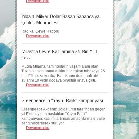
Devamını oku
Yılda 1 Milyar Dolar Basan Sapanca'ya
Çöplük Muamelesi
Radikal Çevre Raporu
Devamını oku
Milas'ta Çevre Katliamına 25 Bin YTL
Ceza
Muğla Milas'ta flamingoların yaşam alanı olan
Tuzla sulak alanına atıklarını bırakan fabrikaya 25
bin YTL ceza kesildi. Fabrikanın deterjanlı atık
sularını 10 yıldır doğaya bıraktığı ortaya çıktı.
Devamını oku
Greenpeace'in "Yavru Balık" kampanyası
Greenpeace Akdeniz Bölge Ofisi tarafından geçen
yıl Ekim ayında başlatılan ''Yavru Balık''
kampanyası, katılımı artırmak amacıyla materyalle
zenginleştirilerek sürüyor.
Devamını oku