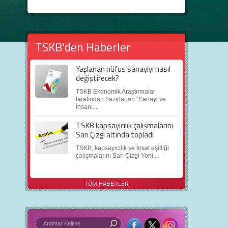
TSKB'den Haberler
Yaşlanan nüfus sanayiyi nasıl
değiştirecek?
TSKB Ekonomik Araştırmalar
tarafından hazırlanan “Sanayi ve
İnsan:...
TSKB kapsayıcılık çalışmalarını
Sarı Çizgi altında topladı
TSKB, kapsayıcılık ve fırsat eşitliği
çalışmalarını Sarı Çizgi Yeni...
TÜM HABERLER