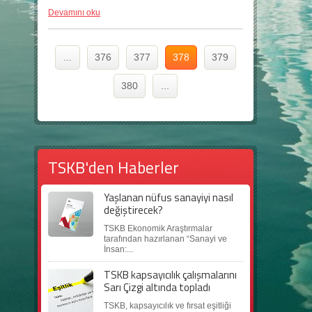
Devamını oku
...
376
377
378
379
380
...
TSKB'den Haberler
Yaşlanan nüfus sanayiyi nasıl
değiştirecek?
TSKB Ekonomik Araştırmalar
tarafından hazırlanan “Sanayi ve
İnsan:...
TSKB kapsayıcılık çalışmalarını
Sarı Çizgi altında topladı
TSKB, kapsayıcılık ve fırsat eşitliği