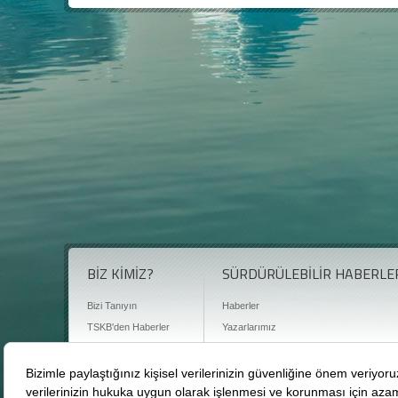
BİZ KİMİZ?
SÜRDÜRÜLEBİLİR HABERLE
Bizi Tanıyın
Haberler
TSKB'den Haberler
Yazarlarımız
Sıkça Sorulan Sorular
Röportajlar
Basın Odası
Sürdürülebilirlik Kütüphanesi
Bize Ulaşın
Karbon Sayacı