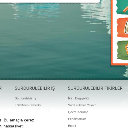
R
SÜRDÜRÜLEBİLİR İŞ
SÜRDÜRÜLEBİLİR FİKİRLER
Sürdürülebilir İş
İklim Değişikliği
TSKB'den Haberler
Sürdürülebilir Yaşam
Finansman Olanakları
Çevre Koruma
Ekosistemler
Enerji