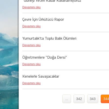
"Güneşi Yeteri Kadar Kullanamıyoruz"
Devamını oku
Çevre İçin Ürkütücü Rapor
Devamını oku
Yumurtalık'ta Toplu Balık Ölümleri
Devamını oku
Öğretmenlere "Doğa Dersi"
Devamını oku
Kenelerle Savaşacaklar
Devamını oku
...
342
343
34