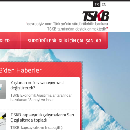
TR
EN
İRLER
SÜRDÜRÜLEBİLİRLİK İÇİN ÇALIŞANLAR
B'den Haberler
Yaşlanan nüfus sanayiyi nasıl
değiştirecek?
TSKB Ekonomik Araştırmalar tarafından
hazırlanan “Sanayi ve İnsan:...
TSKB kapsayıcılık çalışmalarını Sarı
Çizgi altında topladı
TSKB, kapsayıcılık ve fırsat eşitliği