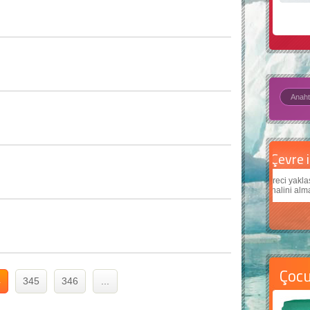
Çevre için 5 basit öneri
Daha
Çevreci yaklaşımlar
sayesinde dünyanın daha iyi bir
Çocukl
yer halini alması mümkün.
teknolo
Çoc
4
345
346
...