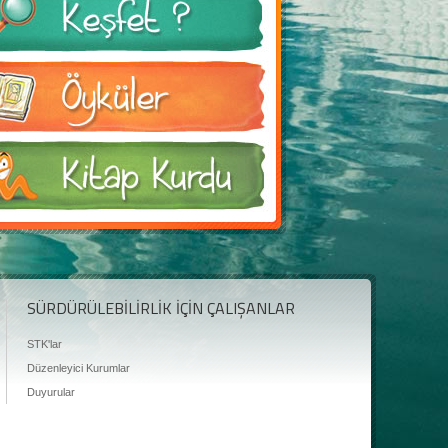
SÜRDÜRÜLEBİLİRLİK İÇİN ÇALIŞANLAR
STK'lar
Düzenleyici Kurumlar
Duyurular