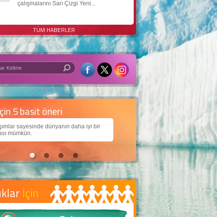
çalışmalarını Sarı Çizgi Yeni...
TÜM HABERLER
 iyi bir dünya için yapay zekâ
arımıza daha güzel bir dünya bırakabilmek için
jiden nasıl yararlanırız?
uklar
İçin