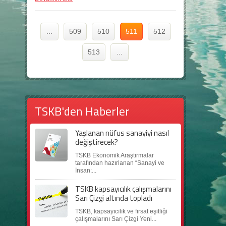
...
509
510
511
512
513
...
TSKB'den Haberler
Yaşlanan nüfus sanayiyi nasıl
değiştirecek?
TSKB Ekonomik Araştırmalar
tarafından hazırlanan “Sanayi ve
İnsan:...
TSKB kapsayıcılık çalışmalarını
Sarı Çizgi altında topladı
TSKB, kapsayıcılık ve fırsat eşitliği
çalışmalarını Sarı Çizgi Yeni...