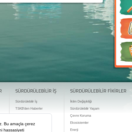
R
SÜRDÜRÜLEBİLİR İŞ
SÜRDÜRÜLEBİLİR FİKİRLER
Sürdürülebilir İş
İklim Değişikliği
TSKB'den Haberler
Sürdürülebilir Yaşam
Finansman Olanakları
Çevre Koruma
Ekosistemler
Enerji