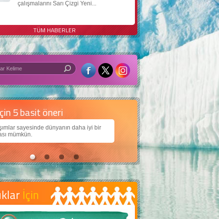
çalışmalarını Sarı Çizgi Yeni...
TÜM HABERLER
 iyi bir dünya için yapay zekâ
arımıza daha güzel bir dünya bırakabilmek için
jiden nasıl yararlanırız?
uklar
İçin