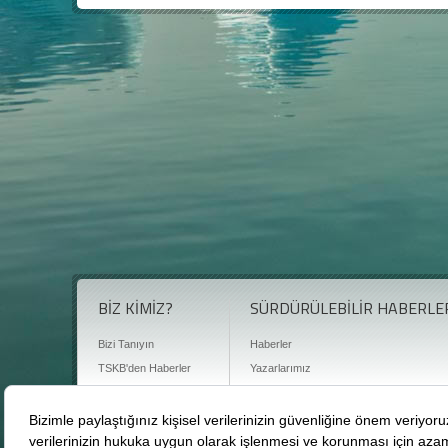
BİZ KİMİZ?
SÜRDÜRÜLEBİLİR HABERLE
Bizi Tanıyın
Haberler
TSKB'den Haberler
Yazarlarımız
Sıkça Sorulan Sorular
Röportajlar
Basın Odası
Sürdürülebilirlik Kütüphanesi
Bize Ulaşın
Karbon Sayacı