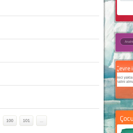
Çevre için 5 basit öneri
Daha
Çevreci yaklaşımlar
sayesinde dünyanın daha iyi bir
Çocukl
yer halini alması mümkün.
teknolo
Çoc
100
101
...