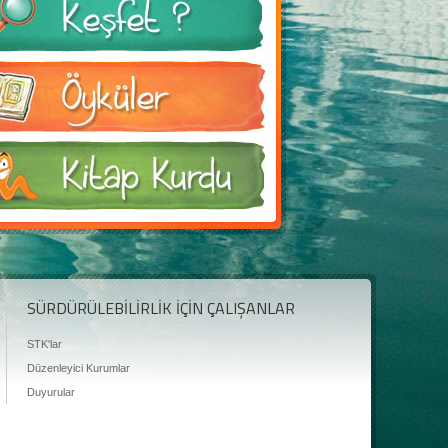
SÜRDÜRÜLEBİLİRLİK İÇİN ÇALIŞANLAR
STK'lar
Düzenleyici Kurumlar
Duyurular