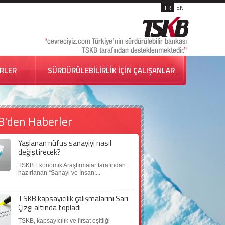
TR
EN
İRLER
SÜRDÜRÜLEBİLİRLİK İÇİN ÇALIŞANLAR
B'den Haberler
Yaşlanan nüfus sanayiyi nasıl
değiştirecek?
TSKB Ekonomik Araştırmalar tarafından
hazırlanan “Sanayi ve İnsan:...
TSKB kapsayıcılık çalışmalarını Sarı
Çizgi altında topladı
TSKB, kapsayıcılık ve fırsat eşitliği