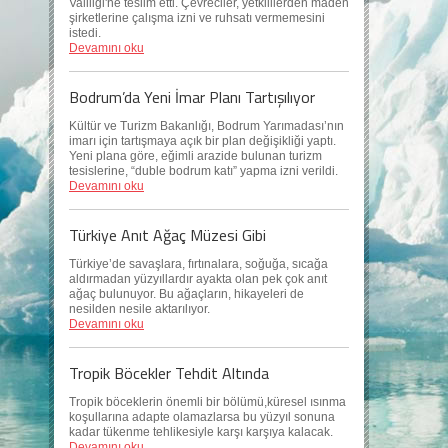
Valiliği'ne teslim etti. Çevreciler, yetkililerden maden
şirketlerine çalışma izni ve ruhsatı vermemesini
istedi.
Devamını oku
Bodrum’da Yeni İmar Planı Tartışılıyor
Kültür ve Turizm Bakanlığı, Bodrum Yarımadası’nın
imarı için tartışmaya açık bir plan değişikliği yaptı.
Yeni plana göre, eğimli arazide bulunan turizm
tesislerine, “duble bodrum katı” yapma izni verildi.
Devamını oku
Türkiye Anıt Ağaç Müzesi Gibi
Türkiye’de savaşlara, fırtınalara, soğuğa, sıcağa
aldırmadan yüzyıllardır ayakta olan pek çok anıt
ağaç bulunuyor. Bu ağaçların, hikayeleri de
nesilden nesile aktarılıyor.
Devamını oku
Tropik Böcekler Tehdit Altında
Tropik böceklerin önemli bir bölümü,küresel ısınma
koşullarına adapte olamazlarsa bu yüzyıl sonuna
kadar tükenme tehlikesiyle karşı karşıya kalacak.
Devamını oku