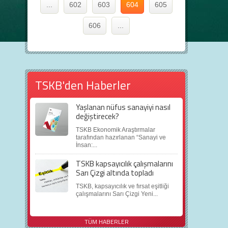
...
602
603
604
605
606
...
TSKB'den Haberler
Yaşlanan nüfus sanayiyi nasıl
değiştirecek?
TSKB Ekonomik Araştırmalar
tarafından hazırlanan “Sanayi ve
İnsan:...
TSKB kapsayıcılık çalışmalarını
Sarı Çizgi altında topladı
TSKB, kapsayıcılık ve fırsat eşitliği
çalışmalarını Sarı Çizgi Yeni...
TÜM HABERLER