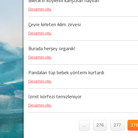
Bilecik'in köylerini karıştıran hayvan
Devamını oku
Çevre kirleten iklim zirvesi
Devamını oku
Burada herşey organik!
Devamını oku
Pandaları tüp bebek yöntemi kurtardı
Devamını oku
İzmit körfezi temizleniyor
Devamını oku
...
276
277
27