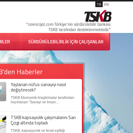
TR
EN
İRLER
SÜRDÜRÜLEBİLİRLİK İÇİN ÇALIŞANLAR
B'den Haberler
Yaşlanan nüfus sanayiyi nasıl
değiştirecek?
TSKB Ekonomik Araştırmalar tarafından
hazırlanan “Sanayi ve İnsan:...
TSKB kapsayıcılık çalışmalarını Sarı
Çizgi altında topladı
TSKB, kapsayıcılık ve fırsat eşitliği