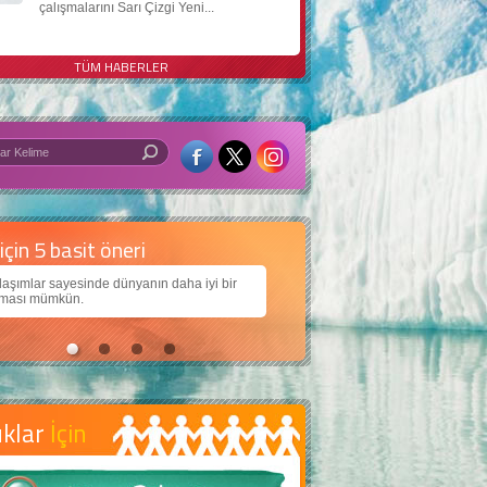
çalışmalarını Sarı Çizgi Yeni...
TÜM HABERLER
 iyi bir dünya için yapay zekâ
arımıza daha güzel bir dünya bırakabilmek için
ojiden nasıl yararlanırız?
uklar
İçin