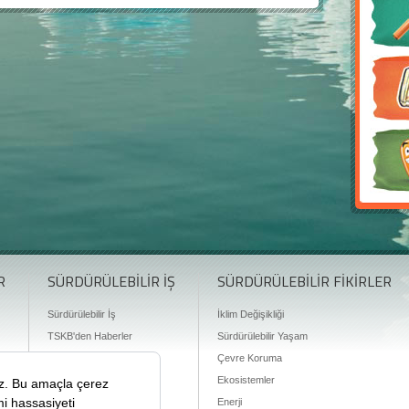
R
SÜRDÜRÜLEBİLİR İŞ
SÜRDÜRÜLEBİLİR FİKİRLER
Sürdürülebilir İş
İklim Değişikliği
TSKB'den Haberler
Sürdürülebilir Yaşam
Finansman Olanakları
Çevre Koruma
Ekosistemler
Enerji