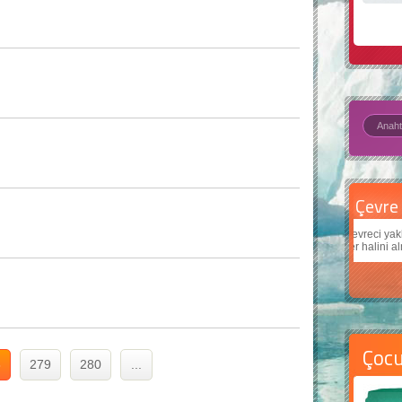
Çevre için 5 basit öneri
Daha
Çevreci yaklaşımlar
sayesinde dünyanın daha iyi bir
Çocukl
yer halini alması mümkün.
teknol
Çoc
8
279
280
...