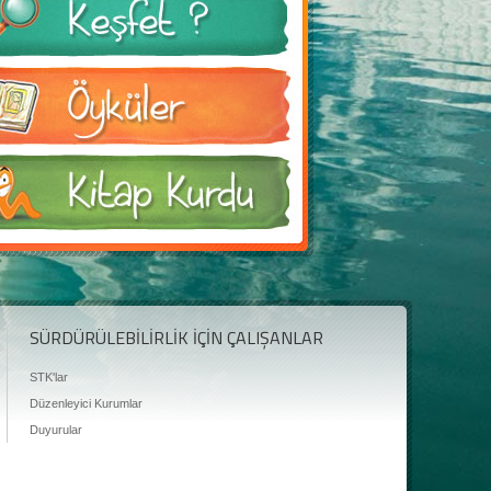
SÜRDÜRÜLEBİLİRLİK İÇİN ÇALIŞANLAR
STK'lar
Düzenleyici Kurumlar
Duyurular