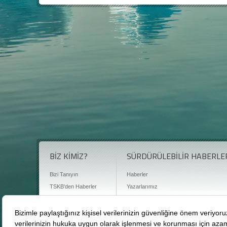
BİZ KİMİZ?
SÜRDÜRÜLEBİLİR HABERLE
Bizi Tanıyın
Haberler
TSKB'den Haberler
Yazarlarımız
Sıkça Sorulan Sorular
Röportajlar
Basın Odası
Sürdürülebilirlik Kütüphanesi
Bize Ulaşın
Karbon Sayacı