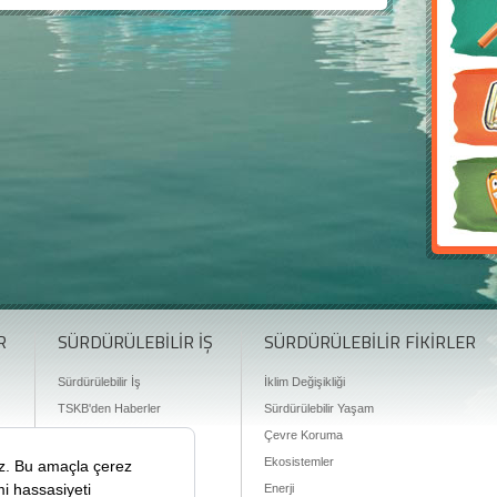
R
SÜRDÜRÜLEBİLİR İŞ
SÜRDÜRÜLEBİLİR FİKİRLER
Sürdürülebilir İş
İklim Değişikliği
TSKB'den Haberler
Sürdürülebilir Yaşam
Finansman Olanakları
Çevre Koruma
Ekosistemler
Enerji