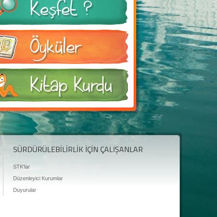
SÜRDÜRÜLEBİLİRLİK İÇİN ÇALIŞANLAR
STK'lar
Düzenleyici Kurumlar
Duyurular