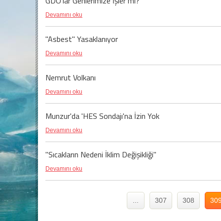
GDO'lar Genlerimize İşler mi?
Devamını oku
"Asbest" Yasaklanıyor
Devamını oku
Nemrut Volkanı
Devamını oku
Munzur'da 'HES Sondajı'na İzin Yok
Devamını oku
"Sıcakların Nedeni İklim Değişikliği"
Devamını oku
...
307
308
30