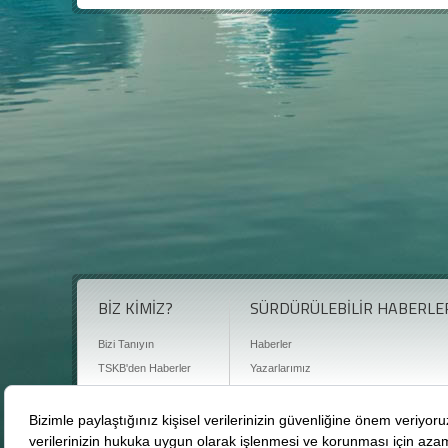
BİZ KİMİZ?
SÜRDÜRÜLEBİLİR HABERLE
Bizi Tanıyın
Haberler
TSKB'den Haberler
Yazarlarımız
Sıkça Sorulan Sorular
Röportajlar
Basın Odası
Sürdürülebilirlik Kütüphanesi
Bize Ulaşın
Karbon Sayacı