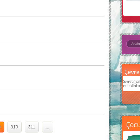
Çevre için 5 basit öneri
Daha
Çevreci yaklaşımlar
sayesinde dünyanın daha iyi bir
Çocuk
yer halini alması mümkün.
teknol
Çoc
9
310
311
...