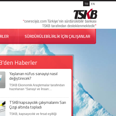
TR
EN
İRLER
SÜRDÜRÜLEBİLİRLİK İÇİN ÇALIŞANLAR
B'den Haberler
Yaşlanan nüfus sanayiyi nasıl
değiştirecek?
TSKB Ekonomik Araştırmalar tarafından
hazırlanan “Sanayi ve İnsan:...
TSKB kapsayıcılık çalışmalarını Sarı
Çizgi altında topladı
TSKB, kapsayıcılık ve fırsat eşitliği