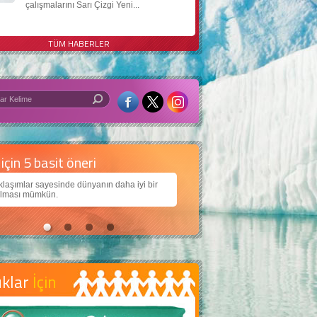
çalışmalarını Sarı Çizgi Yeni...
TÜM HABERLER
 iyi bir dünya için yapay zekâ
larımıza daha güzel bir dünya bırakabilmek için
ojiden nasıl yararlanırız?
uklar
İçin