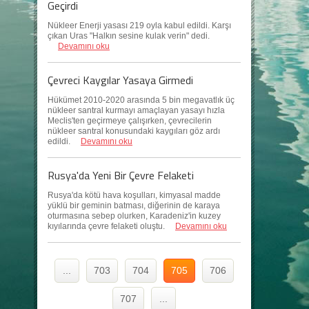
Geçirdi
Nükleer Enerji yasası 219 oyla kabul edildi. Karşı
çıkan Uras "Halkın sesine kulak verin" dedi.
Devamını oku
Çevreci Kaygılar Yasaya Girmedi
Hükümet 2010-2020 arasında 5 bin megavatlık üç
nükleer santral kurmayı amaçlayan yasayı hızla
Meclis'ten geçirmeye çalışırken, çevrecilerin
nükleer santral konusundaki kaygıları göz ardı
edildi.
Devamını oku
Rusya'da Yeni Bir Çevre Felaketi
Rusya'da kötü hava koşulları, kimyasal madde
yüklü bir geminin batması, diğerinin de karaya
oturmasına sebep olurken, Karadeniz'in kuzey
kıyılarında çevre felaketi oluştu.
Devamını oku
...
703
704
705
706
707
...