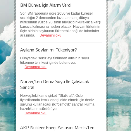
BM Dünya İçin Alarm Verdi
Son BM raporuna göre 2050’ye kadar küresel
sıcaklığın 2 dereceden fazla artması, dünya
nüfusunun yüzde 20’sinin büyük bir kuraklıkla karşı
karşıya kalmasına neden olacak. Hayvan türlerinin
üçte birinin soylarının tükenebileceği de tahminler
arasında.
Devamını oku
Ayıların Soyları mı Tükeniyor?
Dünyadaki sekiz ayı türünden altısının soyu
tükenme tehlikesi içinde bulunuyor.
Devamını oku
Norveç'ten Deniz Suyu İle Çalışacak
Santral
Norveç'teki kamu şirketi ''Statkraft'', Oslo
fiyordlarında temiz enerji elde etmek için deniz
suyunu kullanacağı ilk ''osmotik'' santrali kurma
hazırlıklarını sürdürüyor.
Devamını oku
AKP Nükleer Enerji Yasasını Meclis'ten