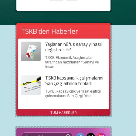
TSKB'den Haberler
Yaşlanan nüfus sanayiyi nasıl
değiştirecek?
TSKB Ekonomik Araştırmalar
tarafından hazırlanan “Sanayi ve
İnsan:...
TSKB kapsayıcılık çalışmalarını
Sarı Çizgi altında topladı
TSKB, kapsayıcılık ve fırsat eşitliği
çalışmalarını Sarı Çizgi Yeni...
TÜM HABERLER