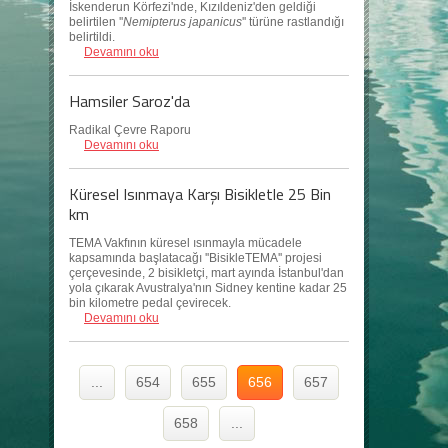
İskenderun Körfezi'nde, Kızıldeniz'den geldiği
belirtilen ''
Nemipterus japanicus
'' türüne rastlandığı
belirtildi.
Devamını oku
Hamsiler Saroz'da
Radikal Çevre Raporu
Devamını oku
Küresel Isınmaya Karşı Bisikletle 25 Bin
km
TEMA Vakfının küresel ısınmayla mücadele
kapsamında başlatacağı ''BisikleTEMA'' projesi
çerçevesinde, 2 bisikletçi, mart ayında İstanbul'dan
yola çıkarak Avustralya'nın Sidney kentine kadar 25
bin kilometre pedal çevirecek.
Devamını oku
...
654
655
656
657
658
...