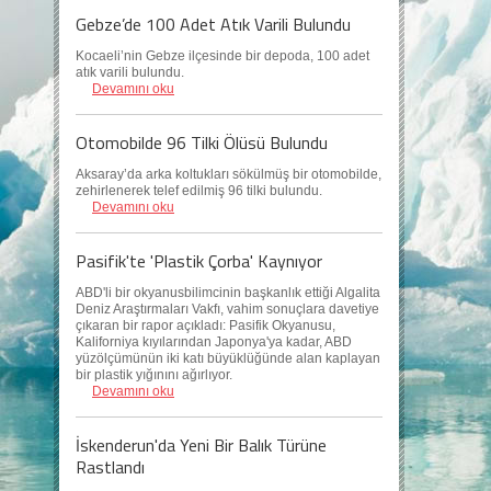
Gebze’de 100 Adet Atık Varili Bulundu
Kocaeli’nin Gebze ilçesinde bir depoda, 100 adet
atık varili bulundu.
Devamını oku
Otomobilde 96 Tilki Ölüsü Bulundu
Aksaray’da arka koltukları sökülmüş bir otomobilde,
zehirlenerek telef edilmiş 96 tilki bulundu.
Devamını oku
Pasifik'te 'Plastik Çorba' Kaynıyor
ABD'li bir okyanusbilimcinin başkanlık ettiği Algalita
Deniz Araştırmaları Vakfı, vahim sonuçlara davetiye
çıkaran bir rapor açıkladı: Pasifik Okyanusu,
Kaliforniya kıyılarından Japonya'ya kadar, ABD
yüzölçümünün iki katı büyüklüğünde alan kaplayan
bir plastik yığınını ağırlıyor.
Devamını oku
İskenderun'da Yeni Bir Balık Türüne
Rastlandı