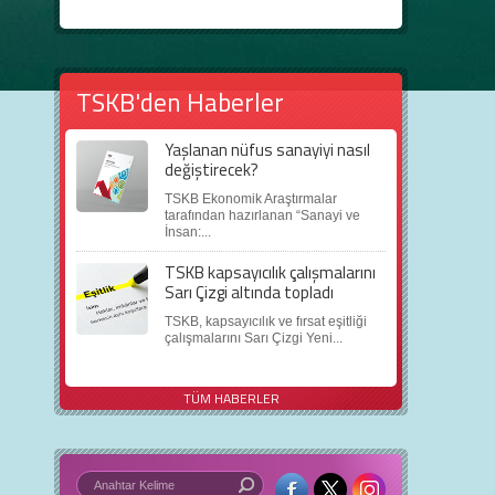
TSKB'den Haberler
Yaşlanan nüfus sanayiyi nasıl
değiştirecek?
TSKB Ekonomik Araştırmalar
tarafından hazırlanan “Sanayi ve
İnsan:...
TSKB kapsayıcılık çalışmalarını
Sarı Çizgi altında topladı
TSKB, kapsayıcılık ve fırsat eşitliği
çalışmalarını Sarı Çizgi Yeni...
TÜM HABERLER