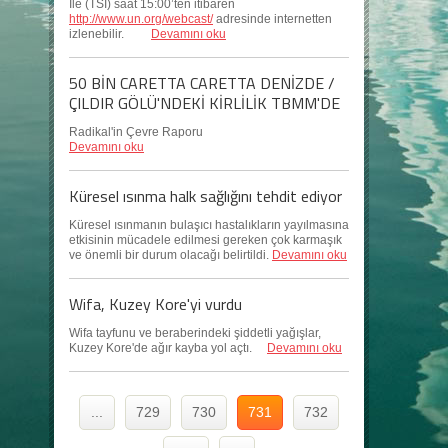
İle (TSİ) saat 15:00’ten itibaren
http://www.un.org/webcast/
adresinde internetten
izlenebilir.
Devamını oku
50 BİN CARETTA CARETTA DENİZDE /
ÇILDIR GÖLÜ'NDEKİ KİRLİLİK TBMM'DE
Radikal'in Çevre Raporu
Devamını oku
Küresel ısınma halk sağlığını tehdit ediyor
Küresel ısınmanın bulaşıcı hastalıkların yayılmasına
etkisinin mücadele edilmesi gereken çok karmaşık
ve önemli bir durum olacağı belirtildi.
Devamını oku
Wifa, Kuzey Kore'yi vurdu
Wifa tayfunu ve beraberindeki şiddetli yağışlar,
Kuzey Kore'de ağır kayba yol açtı.
Devamını oku
...
729
730
731
732