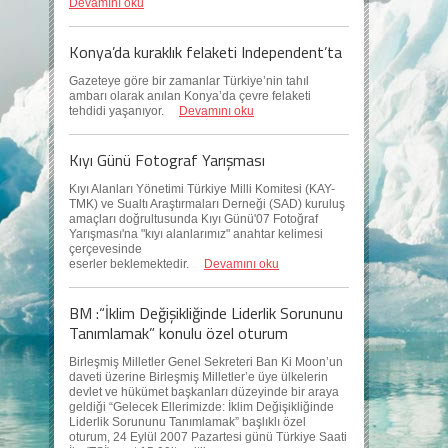
Devamını oku
Konya’da kuraklık felaketi Independent’ta
Gazeteye göre bir zamanlar Türkiye’nin tahıl
ambarı olarak anılan Konya’da çevre felaketi
tehdidi yaşanıyor.
Devamını oku
Kıyı Günü Fotograf Yarışması
Kıyı Alanları Yönetimi Türkiye Milli Komitesi (KAY-
TMK) ve Sualtı Araştırmaları Derneği (SAD) kuruluş
amaçları doğrultusunda Kıyı Günü'07 Fotoğraf
Yarışması'na "kıyı alanlarımız" anahtar kelimesi
çerçevesinde
eserler beklemektedir.
Devamını oku
BM :“İklim Değişikliğinde Liderlik Sorununu
Tanımlamak” konulu özel oturum
Birleşmiş Milletler Genel Sekreteri Ban Ki Moon’un
daveti üzerine Birleşmiş Milletler’e üye ülkelerin
devlet ve hükümet başkanları düzeyinde bir araya
geldiği “Gelecek Ellerimizde: İklim Değişikliğinde
Liderlik Sorununu Tanımlamak” başlıklı özel
oturum, 24 Eylül 2007 Pazartesi günü Türkiye Saati