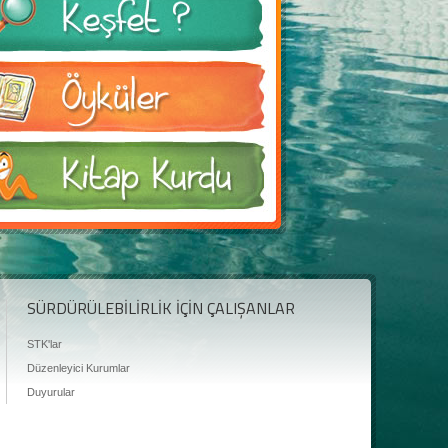
SÜRDÜRÜLEBİLİRLİK İÇİN ÇALIŞANLAR
STK'lar
Düzenleyici Kurumlar
Duyurular