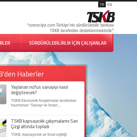
TR
EN
İRLER
SÜRDÜRÜLEBİLİRLİK İÇİN ÇALIŞANLAR
B'den Haberler
Yaşlanan nüfus sanayiyi nasıl
değiştirecek?
TSKB Ekonomik Araştırmalar tarafından
hazırlanan “Sanayi ve İnsan:...
TSKB kapsayıcılık çalışmalarını Sarı
Çizgi altında topladı
TSKB, kapsayıcılık ve fırsat eşitliği