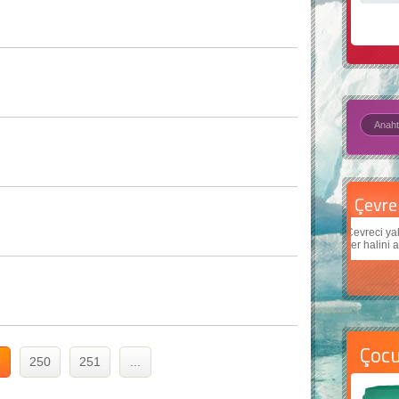
Çevre için 5 basit öneri
Daha
Çevreci yaklaşımlar
sayesinde dünyanın daha iyi bir
Çocuk
yer halini alması mümkün.
teknol
Çoc
9
250
251
...