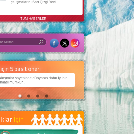
çalışmalarını Sarı Çizgi Yeni...
TÜM HABERLER
 iyi bir dünya için yapay zekâ
larımıza daha güzel bir dünya bırakabilmek için
ojiden nasıl yararlanırız?
uklar
İçin