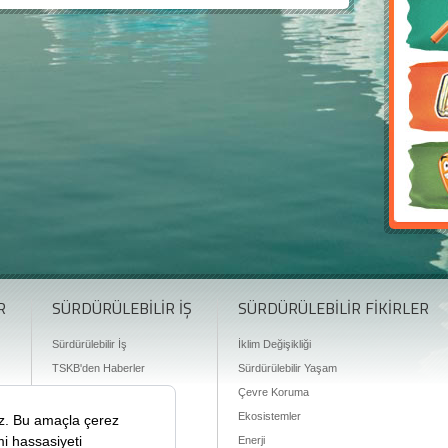
R
SÜRDÜRÜLEBİLİR İŞ
SÜRDÜRÜLEBİLİR FİKİRLER
Sürdürülebilir İş
İklim Değişikliği
TSKB'den Haberler
Sürdürülebilir Yaşam
Finansman Olanakları
Çevre Koruma
Ekosistemler
Enerji