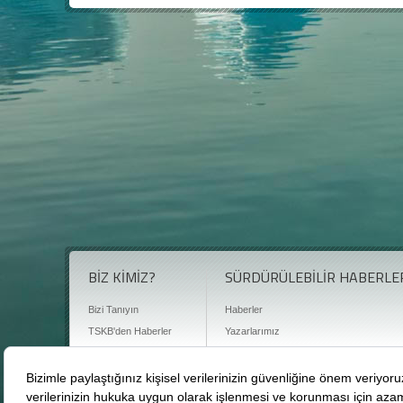
BİZ KİMİZ?
SÜRDÜRÜLEBİLİR HABERLE
Bizi Tanıyın
Haberler
TSKB'den Haberler
Yazarlarımız
Sıkça Sorulan Sorular
Röportajlar
Basın Odası
Sürdürülebilirlik Kütüphanesi
Bize Ulaşın
Karbon Sayacı