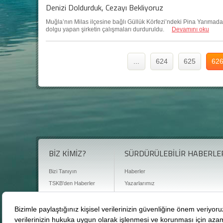
Denizi Doldurduk, Cezayı Bekliyoruz
Muğla’nın Milas ilçesine bağlı Güllük Körfezi’ndeki Pina Yarımadası’
dolgu yapan şirketin çalışmaları durduruldu.
Devamını oku
...
624
625
62
BİZ KİMİZ?
SÜRDÜRÜLEBİLİR HABERLE
Bizi Tanıyın
Haberler
TSKB'den Haberler
Yazarlarımız
Sıkça Sorulan Sorular
Röportajlar
Basın Odası
Sürdürülebilirlik Kütüphanesi
Bize Ulaşın
Karbon Sayacı