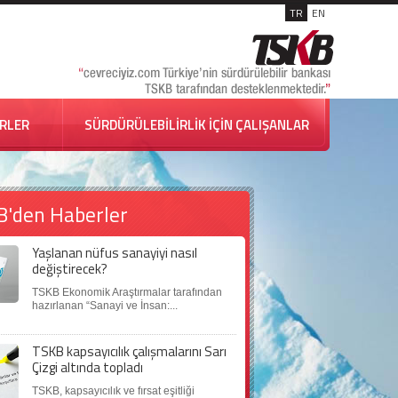
TR
EN
İRLER
SÜRDÜRÜLEBİLİRLİK İÇİN ÇALIŞANLAR
B'den Haberler
Yaşlanan nüfus sanayiyi nasıl
değiştirecek?
TSKB Ekonomik Araştırmalar tarafından
hazırlanan “Sanayi ve İnsan:...
TSKB kapsayıcılık çalışmalarını Sarı
Çizgi altında topladı
TSKB, kapsayıcılık ve fırsat eşitliği