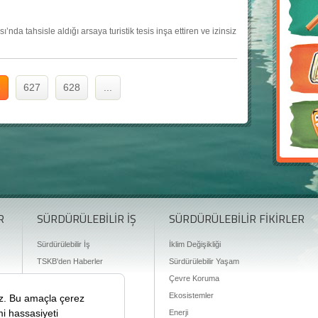
nda tahsisle aldığı arsaya turistik tesis inşa ettiren ve izinsiz
6
627
628
...
R
SÜRDÜRÜLEBİLİR İŞ
SÜRDÜRÜLEBİLİR FİKİRLER
Sürdürülebilir İş
İklim Değişikliği
TSKB'den Haberler
Sürdürülebilir Yaşam
Finansman Olanakları
Çevre Koruma
Ekosistemler
Enerji