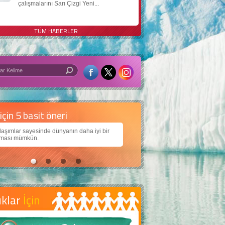
çalışmalarını Sarı Çizgi Yeni...
TÜM HABERLER
 iyi bir dünya için yapay zekâ
arımıza daha güzel bir dünya bırakabilmek için
ojiden nasıl yararlanırız?
uklar
İçin