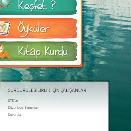
SÜRDÜRÜLEBİLİRLİK İÇİN ÇALIŞANLAR
STK'lar
Düzenleyici Kurumlar
Duyurular