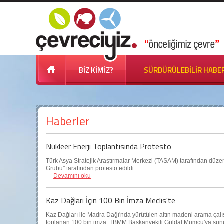
BİZ KİMİZ?
SÜRDÜRÜLEBİLİR HABE
Haberler
Nükleer Enerji Toplantısında Protesto
Türk Asya Stratejik Araştırmalar Merkezi (TASAM) tarafından düzen
Grubu'' tarafından protesto edildi.
Devamını oku
Kaz Dağları İçin 100 Bin İmza Meclis'te
Kaz Dağları ile Madra Dağı'nda yürütülen altın madeni arama çalış
toplanan 100 bin imza, TBMM Başkanvekili Güldal Mumcu'ya sun