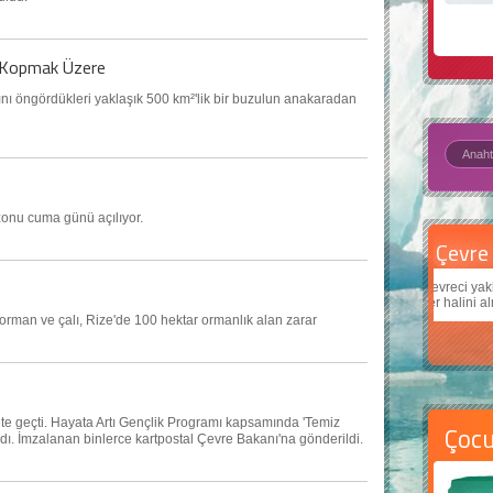
ul Kopmak Üzere
ını öngördükleri yaklaşık 500 km²'lik bir buzulun anakaradan
zonu cuma günü açılıyor.
Çevre için 5 basit öneri
Daha
Çevreci yaklaşımlar
sayesinde dünyanın daha iyi bir
Çocukl
yer halini alması mümkün.
teknol
 orman ve çalı, Rize'de 100 hektar ormanlık alan zarar
ekete geçti. Hayata Artı Gençlik Programı kapsamında 'Temiz
Çoc
ldı. İmzalanan binlerce kartpostal Çevre Bakanı'na gönderildi.