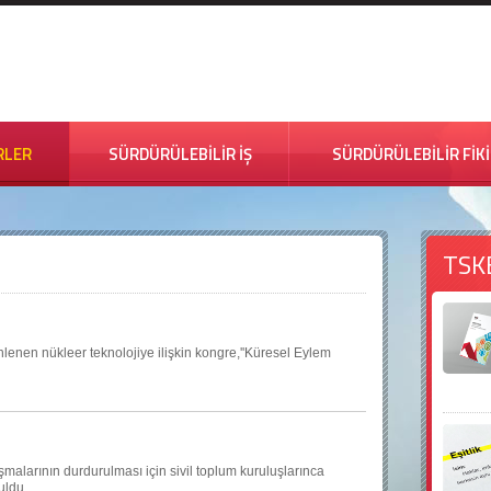
RLER
SÜRDÜRÜLEBİLİR İŞ
SÜRDÜRÜLEBİLİR FİK
TSK
lenen nükleer teknolojiye ilişkin kongre,''Küresel Eylem
malarının durdurulması için sivil toplum kuruluşlarınca
uldu.