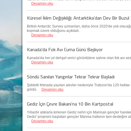
Devamını oku
Küresel İklim Değişikliği: Antarktika'dan Dev Bir Buz
British Antarctic Survey uzmanları, daha önce 2020'de yok olacağ
kopmak üzere olduğunu açıkladı.
Devamını oku
Kanada'da Fok Avı Cuma Günü Başlıyor
Kanada'da her yıl dehşet verici görüntülere sahne olan fok avı se
Devamını oku
Söndü Sanılan Yangınlar Tekrar Tekrar Başladı
Şiddetli fırtınada yayılan alevler nedeniyle Trabzon'da 120 hektar
gördü.
Devamını oku
Gediz İçin Çevre Bakanı'na 10 Bin Kartpostal
Yıllardır atıklarla kirlenen Gediz nehri için Manisalı gençler har
Gediz' projesini başlatan gençler Manisa halkının tam desteğini a
Devamını oku