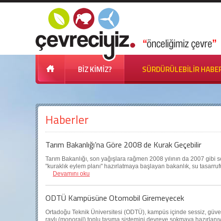
BİZ KİMİZ?
SÜRDÜRÜLEBİLİR HABE
Haberler
Tarım Bakanlığı’na Göre 2008 de Kurak Geçebilir
Tarım Bakanlığı, son yağışlara rağmen 2008 yılının da 2007 gibi son 
"kuraklık eylem planı" hazırlatmaya başlayan bakanlık, su tasarru
Devamını oku
ODTÜ Kampüsüne Otomobil Giremeyecek
Ortadoğu Teknik Üniversitesi (ODTÜ), kampüs içinde sessiz, güve
raylı (monorail) toplu taşıma sistemini devreye sokmaya hazırlanıy