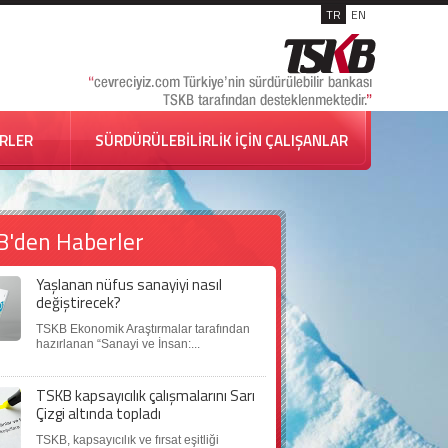
TR
EN
İRLER
SÜRDÜRÜLEBİLİRLİK İÇİN ÇALIŞANLAR
B'den Haberler
Yaşlanan nüfus sanayiyi nasıl
değiştirecek?
TSKB Ekonomik Araştırmalar tarafından
hazırlanan “Sanayi ve İnsan:...
TSKB kapsayıcılık çalışmalarını Sarı
Çizgi altında topladı
TSKB, kapsayıcılık ve fırsat eşitliği