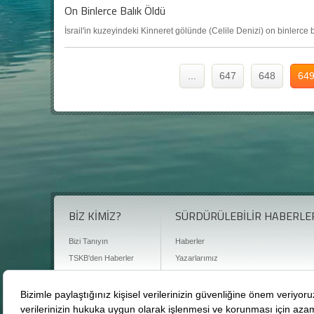
On Binlerce Balık Öldü
İsrail'in kuzeyindeki Kinneret gölünde (Celile Denizi) on binlerce
...
647
648
64
BİZ KİMİZ?
SÜRDÜRÜLEBİLİR HABERLE
Bizi Tanıyın
Haberler
TSKB'den Haberler
Yazarlarımız
Sıkça Sorulan Sorular
Röportajlar
Basın Odası
Sürdürülebilirlik Kütüphanesi
Bize Ulaşın
Karbon Sayacı