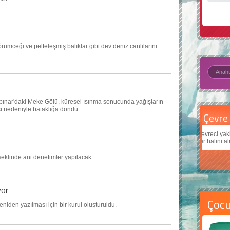
ümceği ve pelteleşmiş balıklar gibi dev deniz canlılarını
apınar'daki Meke Gölü, küresel ısınma sonucunda yağışların
sı nedeniyle bataklığa döndü.
Çevre için 5 basit öneri
Daha
Çevreci yaklaşımlar
sayesinde dünyanın daha iyi bir
Çocuk
yer halini alması mümkün.
teknol
 şeklinde ani denetimler yapılacak.
yor
Çoc
yeniden yazılması için bir kurul oluşturuldu.