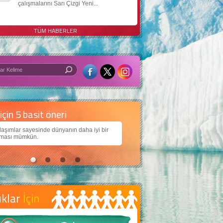
çalışmalarını Sarı Çizgi Yeni...
TÜM HABERLER
 iyi bir dünya için yapay zekâ
larımıza daha güzel bir dünya bırakabilmek için
ojiden nasıl yararlanırız?
uklar
İçin