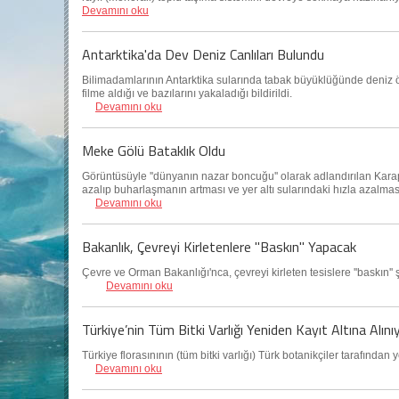
Devamını oku
Antarktika'da Dev Deniz Canlıları Bulundu
Bilimadamlarının Antarktika sularında tabak büyüklüğünde deniz ör
filme aldığı ve bazılarını yakaladığı bildirildi.
Devamını oku
Meke Gölü Bataklık Oldu
Görüntüsüyle ''dünyanın nazar boncuğu'' olarak adlandırılan Kar
azalıp buharlaşmanın artması ve yer altı sularındaki hızla azalma
Devamını oku
Bakanlık, Çevreyi Kirletenlere "Baskın" Yapacak
Çevre ve Orman Bakanlığı'nca, çevreyi kirleten tesislere ''baskın''
Devamını oku
Türkiye’nin Tüm Bitki Varlığı Yeniden Kayıt Altına Alını
Türkiye florasınının (tüm bitki varlığı) Türk botanikçiler tarafından 
Devamını oku