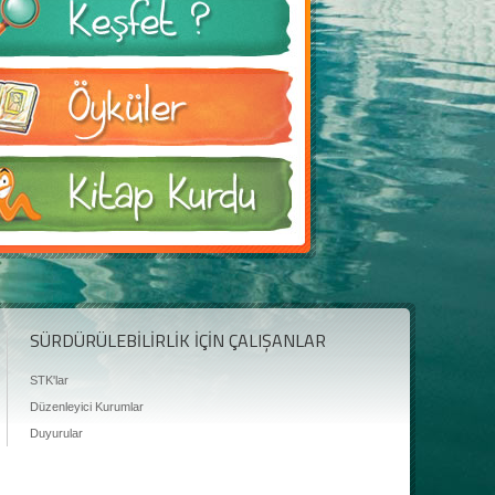
SÜRDÜRÜLEBİLİRLİK İÇİN ÇALIŞANLAR
STK'lar
Düzenleyici Kurumlar
Duyurular