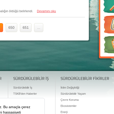
 balığın öldüğü belirlendi.
Devamını oku
9
650
651
...
R
SÜRDÜRÜLEBİLİR İŞ
SÜRDÜRÜLEBİLİR FİKİRLER
Sürdürülebilir İş
İklim Değişikliği
TSKB'den Haberler
Sürdürülebilir Yaşam
Finansman Olanakları
Çevre Koruma
Ekosistemler
Enerji