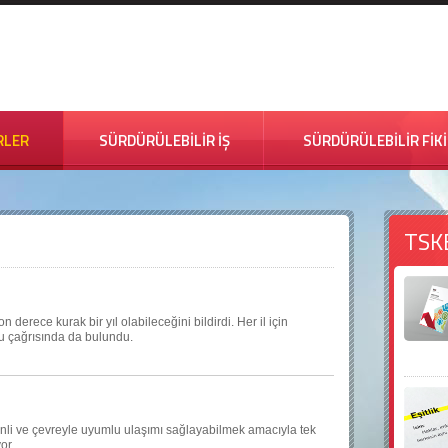
RLER
SÜRDÜRÜLEBİLİR İŞ
SÜRDÜRÜLEBİLİR FİK
TSK
derece kurak bir yıl olabileceğini bildirdi. Her il için
fu çağrısında da bulundu.
nli ve çevreyle uyumlu ulaşımı sağlayabilmek amacıyla tek
or.