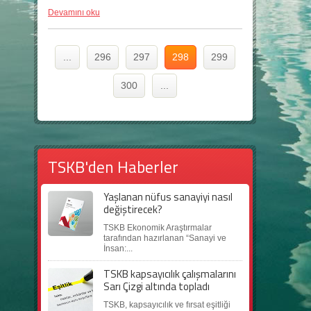
Devamını oku
...
296
297
298
299
300
...
TSKB'den Haberler
Yaşlanan nüfus sanayiyi nasıl
değiştirecek?
TSKB Ekonomik Araştırmalar
tarafından hazırlanan “Sanayi ve
İnsan:...
TSKB kapsayıcılık çalışmalarını
Sarı Çizgi altında topladı
TSKB, kapsayıcılık ve fırsat eşitliği