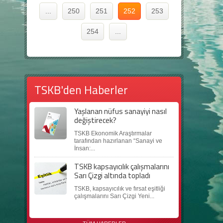
...
250
251
252
253
254
...
TSKB'den Haberler
Yaşlanan nüfus sanayiyi nasıl
değiştirecek?
TSKB Ekonomik Araştırmalar
tarafından hazırlanan “Sanayi ve
İnsan:...
TSKB kapsayıcılık çalışmalarını
Sarı Çizgi altında topladı
TSKB, kapsayıcılık ve fırsat eşitliği
çalışmalarını Sarı Çizgi Yeni...