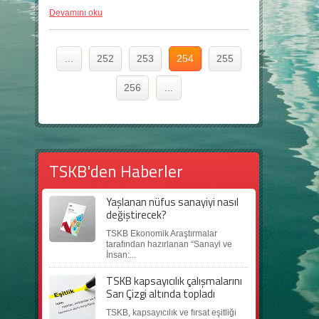
Devamını oku
...
252
253
254
255
256
...
TSKB'den Haberler
Yaşlanan nüfus sanayiyi nasıl
değiştirecek?
TSKB Ekonomik Araştırmalar
tarafından hazırlanan “Sanayi ve
İnsan:...
TSKB kapsayıcılık çalışmalarını
Sarı Çizgi altında topladı
TSKB, kapsayıcılık ve fırsat eşitliği