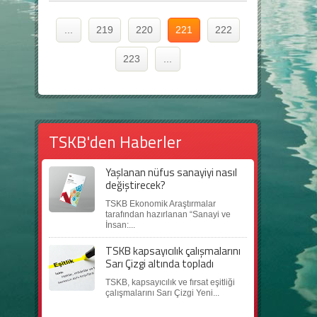
...
219
220
221
222
223
...
TSKB'den Haberler
Yaşlanan nüfus sanayiyi nasıl
değiştirecek?
TSKB Ekonomik Araştırmalar
tarafından hazırlanan “Sanayi ve
İnsan:...
TSKB kapsayıcılık çalışmalarını
Sarı Çizgi altında topladı
TSKB, kapsayıcılık ve fırsat eşitliği
çalışmalarını Sarı Çizgi Yeni...