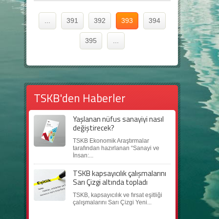
...
391
392
393
394
395
...
TSKB'den Haberler
Yaşlanan nüfus sanayiyi nasıl
değiştirecek?
TSKB Ekonomik Araştırmalar
tarafından hazırlanan “Sanayi ve
İnsan:...
TSKB kapsayıcılık çalışmalarını
Sarı Çizgi altında topladı
TSKB, kapsayıcılık ve fırsat eşitliği
çalışmalarını Sarı Çizgi Yeni...