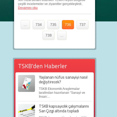
son hızla devam ederken TEMA Heyeti bölgede
çeşitli incelemeler ve ziyaretler gerçekleştirdi.
Devamını oku
...
734
735
736
737
738
...
TSKB'den Haberler
Yaşlanan nüfus sanayiyi nasıl
değiştirecek?
TSKB Ekonomik Araştırmalar
tarafından hazırlanan “Sanayi ve
İnsan:...
TSKB kapsayıcılık çalışmalarını
Sarı Çizgi altında topladı