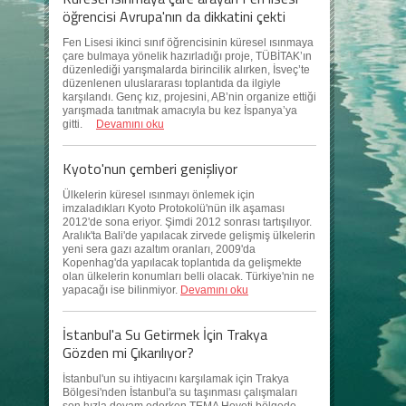
öğrencisi Avrupa'nın da dikkatini çekti
Fen Lisesi ikinci sınıf öğrencisinin küresel ısınmaya
çare bulmaya yönelik hazırladığı proje, TÜBİTAK’ın
düzenlediği yarışmalarda birincilik alırken, İsveç’te
düzenlenen uluslararası toplantıda da ilgiyle
karşılandı. Genç kız, projesini, AB’nin organize ettiği
yarışmada tanıtmak amacıyla bu kez İspanya’ya
gitti.
Devamını oku
Kyoto'nun çemberi genişliyor
Ülkelerin küresel ısınmayı önlemek için
imzaladıkları Kyoto Protokolü'nün ilk aşaması
2012'de sona eriyor. Şimdi 2012 sonrası tartışılıyor.
Aralık'ta Bali'de yapılacak zirvede gelişmiş ülkelerin
yeni sera gazı azaltım oranları, 2009'da
Kopenhag'da yapılacak toplantıda da gelişmekte
olan ülkelerin konumları belli olacak. Türkiye'nin ne
yapacağı ise bilinmiyor.
Devamını oku
İstanbul'a Su Getirmek İçin Trakya
Gözden mi Çıkarılıyor?
İstanbul'un su ihtiyacını karşılamak için Trakya
Bölgesi'nden İstanbul'a su taşınması çalışmaları