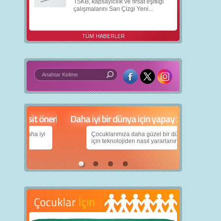
TSKB, kapsayıcılık ve fırsat eşitliği
çalışmalarını Sarı Çizgi Yeni...
TÜM HABERLER
in 5 basit öneri
Daha iyi bir dünya için yapay zekâ
nın daha iyi
Çocuklarımıza daha güzel bir dünya bırakabilmek
için teknolojiden nasıl yararlanırız?
Çocuklar
İçin