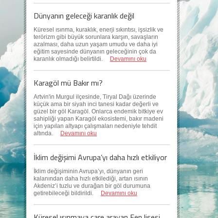
Dünyanın geleceği karanlık değil
Küresel ısınma, kuraklık, enerji sıkıntısı, işsizlik ve
terörizm gibi büyük sorunlara karşın, savaşların
azalması, daha uzun yaşam umudu ve daha iyi
eğitim sayesinde dünyanın geleceğinin çok da
karanlık olmadığı belirtildi.
Devamını oku
Karagöl mü Bakır mı?
Artvin'in Murgul ilçesinde, Tiryal Dağı üzerinde
küçük ama bir siyah inci tanesi kadar değerli ve
güzel bir göl Karagöl. Onlarca endemik bitkiye ev
sahipliği yapan Karagöl ekosistemi, bakır madeni
için yapılan altyapı çalışmaları nedeniyle tehdit
altında.
Devamını oku
İklim değişimi Avrupa’yı daha hızlı etkiliyor
İklim değişiminin Avrupa’yı, dünyanın geri
kalanından daha hızlı etkilediği, artan ısının
Akdeniz’i tuzlu ve durağan bir göl durumuna
getirebileceği bildirildi.
Devamını oku
Küresel ısınmaya çare arayan Fen lisesi