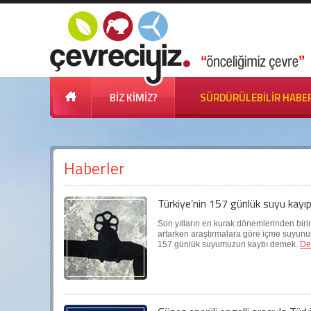
BİZ KİMİZ?
SÜRDÜRÜLEBİLİR HABE
Haberler
Türkiye’nin 157 günlük suyu kayı
Son yılların en kurak dönemlerinden bir
artarken araştırmalara göre içme suyun
157 günlük suyumuzun kaybı demek.
De