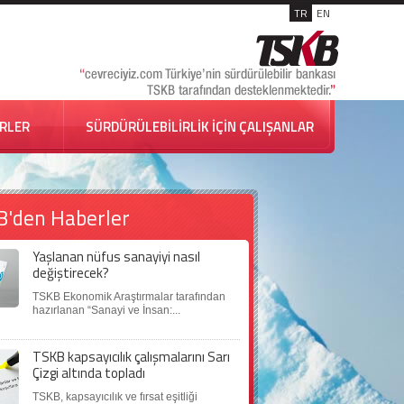
TR
EN
İRLER
SÜRDÜRÜLEBİLİRLİK İÇİN ÇALIŞANLAR
B'den Haberler
Yaşlanan nüfus sanayiyi nasıl
değiştirecek?
TSKB Ekonomik Araştırmalar tarafından
hazırlanan “Sanayi ve İnsan:...
TSKB kapsayıcılık çalışmalarını Sarı
Çizgi altında topladı
TSKB, kapsayıcılık ve fırsat eşitliği