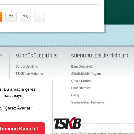
72
73
...
R
SÜRDÜRÜLEBİLİR İŞ
SÜRDÜRÜLEBİLİR FİKİRLER
Sürdürülebilir İş
İklim Değişikliği
TSKB'den Haberler
Sürdürülebilir Yaşam
Finansman Olanakları
Çevre Koruma
Ekosistemler
Enerji
Sürdürülebilir Kalkınma
ciyiz.com Türkiye’nin sürdürülebilir bankası TSKB tarafından desteklenmek