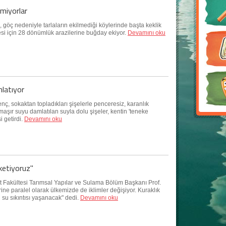
çmiyorlar
ç nedeniyle tarlaların ekilmediği köylerinde başta keklik
si için 28 dönümlük arazilerine buğday ekiyor.
Devamını oku
nlatıyor
nç, sokaktan topladıkları şişelerle penceresiz, karanlık
amaşır suyu damlatılan suyla dolu şişeler, kentin 'teneke
 getirdi.
Devamını oku
üketiyoruz"
 Fakültesi Tarımsal Yapılar ve Sulama Bölüm Başkanı Prof.
rine paralel olarak ülkemizde de iklimler değişiyor. Kuraklık
 su sıkıntısı yaşanacak" dedi.
Devamını oku