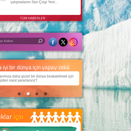
çalışmalarını Sarı Çizgi Yeni...
TÜM HABERLER
 iyi bir dünya için yapay zekâ
arımıza daha güzel bir dünya bırakabilmek için
jiden nasıl yararlanırız?
uklar
İçin