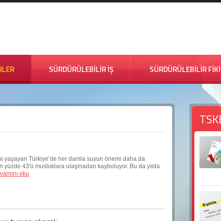
RLER
SÜRDÜRÜLEBİLİR İŞ
SÜRDÜRÜLEBİLİR FİK
TSK
p
ini yaşayan Türkiye’de her damla suyun önemi daha da
un yüzde 43'ü musluklara ulaşmadan kayboluyor. Bu da yılda
vamını oku