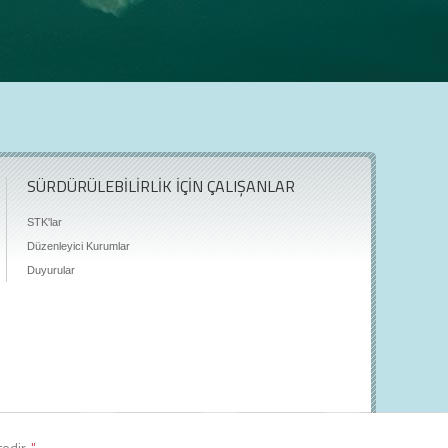
SÜRDÜRÜLEBİLİRLİK İÇİN ÇALIŞANLAR
STK'lar
Düzenleyici Kurumlar
Duyurular
tedir.
"