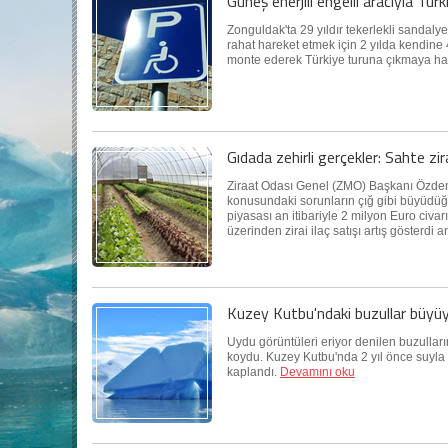
Güneş enerjili engelli aracıyla Tür
Zonguldak'ta 29 yıldır tekerlekli sandaly
rahat hareket etmek için 2 yılda kendine 4
monte ederek Türkiye turuna çıkmaya haz
Gıdada zehirli gerçekler: Sahte zira
Ziraat Odası Genel (ZMO) Başkanı Özden 
konusundaki sorunların çığ gibi büyüdüğü
piyasası an itibariyle 2 milyon Euro civar
üzerinden zirai ilaç satışı artış gösterdi a
Kuzey Kutbu'ndaki buzullar büyüy
Uydu görüntüleri eriyor denilen buzulları
koydu. Kuzey Kutbu'nda 2 yıl önce suyla 
kaplandı.
Devamını oku