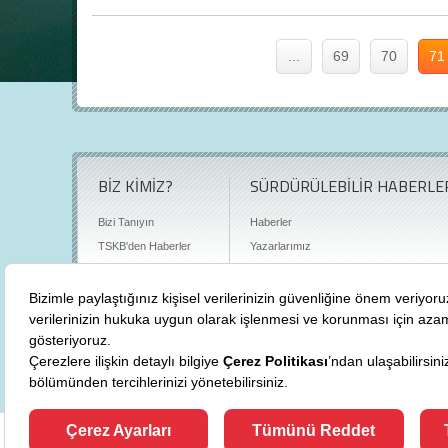
...
69
70
71
BİZ KİMİZ?
SÜRDÜRÜLEBİLİR HABERLE
Bizi Tanıyın
Haberler
TSKB'den Haberler
Yazarlarımız
Sıkça Sorulan Sorular
Röportajlar
Basın Odası
Sürdürülebilirlik Kütüphanesi
Bize Ulaşın
Karbon Sayacı
Politikalarımız
"
cevre