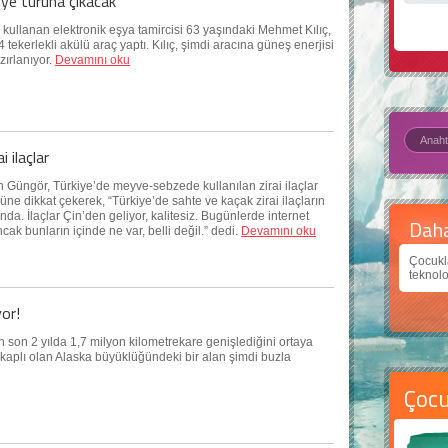
kiye turuna çıkacak
e kullanan elektronik eşya tamircisi 63 yaşındaki Mehmet Kılıç,
 tekerlekli akülü araç yaptı. Kılıç, şimdi aracına güneş enerjisi
ırlanıyor.
Devamını oku
i ilaçlar
Güngör, Türkiye’de meyve-sebzede kullanılan zirai ilaçlar
ne dikkat çekerek, “Türkiye’de sahte ve kaçak zirai ilaçların
ında. İlaçlar Çin’den geliyor, kalitesiz. Bugünlerde internet
Daha
ncak bunların içinde ne var, belli değil.” dedi.
Devamını oku
Çocukl
teknolo
or!
n son 2 yılda 1,7 milyon kilometrekare genişlediğini ortaya
kaplı olan Alaska büyüklüğündeki bir alan şimdi buzla
Çoc