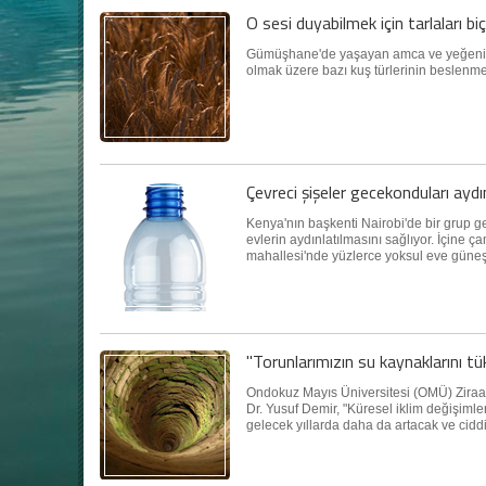
O sesi duyabilmek için tarlaları bi
Gümüşhane'de yaşayan amca ve yeğeni, gö
olmak üzere bazı kuş türlerinin beslenme
Çevreci şişeler gecekonduları aydı
Kenya'nın başkenti Nairobi'de bir grup ge
evlerin aydınlatılmasını sağlıyor. İçine ç
mahallesi'nde yüzlerce yoksul eve güneşi
"Torunlarımızın su kaynaklarını t
Ondokuz Mayıs Üniversitesi (OMÜ) Ziraat
Dr. Yusuf Demir, "Küresel iklim değişimle
gelecek yıllarda daha da artacak ve ciddi