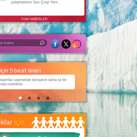
çalışmalarını Sarı Çizgi Yeni...
TÜM HABERLER
 iyi bir dünya için yapay zekâ
arımıza daha güzel bir dünya bırakabilmek için
ojiden nasıl yararlanırız?
uklar
İçin