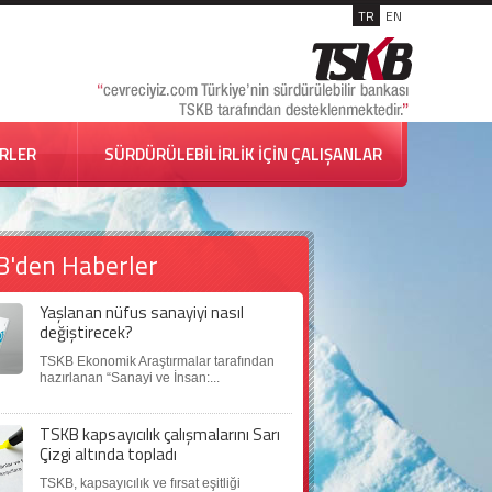
TR
EN
İRLER
SÜRDÜRÜLEBİLİRLİK İÇİN ÇALIŞANLAR
B'den Haberler
Yaşlanan nüfus sanayiyi nasıl
değiştirecek?
TSKB Ekonomik Araştırmalar tarafından
hazırlanan “Sanayi ve İnsan:...
TSKB kapsayıcılık çalışmalarını Sarı
Çizgi altında topladı
TSKB, kapsayıcılık ve fırsat eşitliği