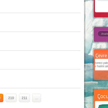
Çevre için 5 basit öneri
Daha
Çevreci yaklaşımlar
sayesinde dünyanın daha iyi bir
Çocukl
yer halini alması mümkün.
teknol
Çoc
9
210
211
...