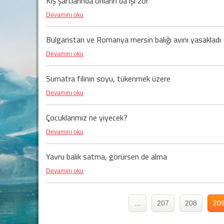
Kış şartlarında onların da işi zor
Devamını oku
Bulgaristan ve Romanya mersin balığı avını yasakladı
Devamını oku
Sumatra filinin soyu, tükenmek üzere
Devamını oku
Çocuklarımız ne yiyecek?
Devamını oku
Yavru balık satma, görürsen de alma
Devamını oku
...
207
208
20