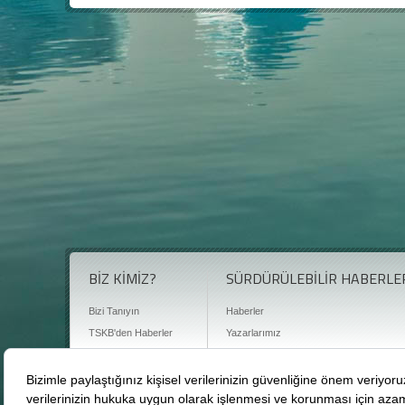
BİZ KİMİZ?
SÜRDÜRÜLEBİLİR HABERLE
Bizi Tanıyın
Haberler
TSKB'den Haberler
Yazarlarımız
Sıkça Sorulan Sorular
Röportajlar
Basın Odası
Sürdürülebilirlik Kütüphanesi
Bize Ulaşın
Karbon Sayacı