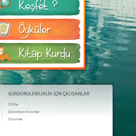
SÜRDÜRÜLEBİLİRLİK İÇİN ÇALIŞANLAR
STK'lar
Düzenleyici Kurumlar
Duyurular