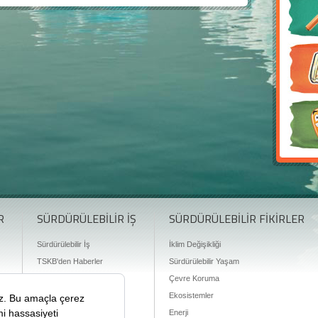
R
SÜRDÜRÜLEBİLİR İŞ
SÜRDÜRÜLEBİLİR FİKİRLER
Sürdürülebilir İş
İklim Değişikliği
TSKB'den Haberler
Sürdürülebilir Yaşam
Finansman Olanakları
Çevre Koruma
Ekosistemler
Enerji