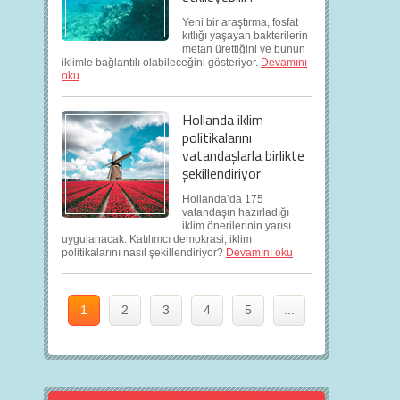
Yeni bir araştırma, fosfat
kıtlığı yaşayan bakterilerin
metan ürettiğini ve bunun
iklimle bağlantılı olabileceğini gösteriyor.
Devamını
oku
Hollanda iklim
politikalarını
vatandaşlarla birlikte
şekillendiriyor
Hollanda’da 175
vatandaşın hazırladığı
iklim önerilerinin yarısı
uygulanacak. Katılımcı demokrasi, iklim
politikalarını nasıl şekillendiriyor?
Devamını oku
1
2
3
4
5
...