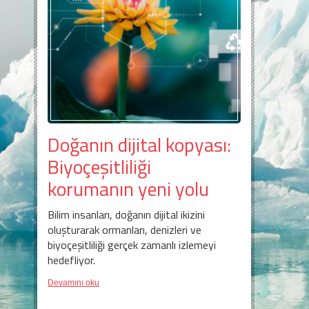
Doğanın dijital kopyası:
Biyoçeşitliliği
korumanın yeni yolu
Bilim insanları, doğanın dijital ikizini
oluşturarak ormanları, denizleri ve
biyoçeşitliliği gerçek zamanlı izlemeyi
hedefliyor.
Devamını oku