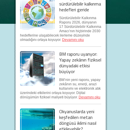
sürdürülebilir kalkınma
hedefleri geride
Sürdürülebilir Kalkınma
Raporu 2026, dünyanın
17 Sürdürülebilir Kalkınma
Amacı’nın hiçbirinde 2030
hedeflerine ulaşabilecek ilerleme düzeyinde
olmadığını ortaya koyuyor.
Devamını oku
BM raporu uyarıyor:
Yapay zekânın fiziksel
dünyadaki etkisi
büyüyor
BM’nin yeni raporu, yapay
zekânın su, enerji, arazi
kullanımı ve elektronik atık
üzerindeki etkilerini ortaya koyuyor. Dijital
dönüşümün fiziksel maliyeti büyüyor.
Devamını oku
Okyanuslarda yeni
keşfedilen metan
döngüsü iklimi nasıl
etkileyebilir?