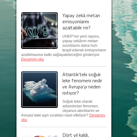
Yapay zekâ metan
emisyonlarını
azaltabilir mi?
UNEP’nin yeni raporu,
yapay zekânın metan
sızıntılarını daha hızlı
tespit ederek emisyonların
azaltılmasına katkı sağlayabileceğini gösteriyor.
Devamını oku
Atlantik’teki soğuk
leke fenomeni nedir
ve Avrupa’yı neden
ısıtıyor?
Soğuk leke olarak
adlandırılan fenomen,
okyanus akıntılarını ve
Avrupa’daki aşırı sıcakları nasıl etkiliyor?
Devamını
oku
Dört yıl kaldı,