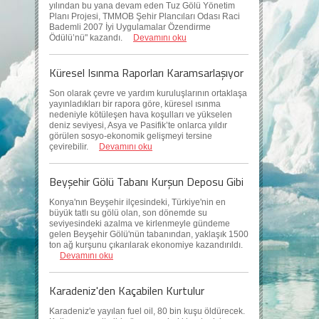
yılından bu yana devam eden Tuz Gölü Yönetim
Planı Projesi, TMMOB Şehir Plancıları Odası Raci
Bademli 2007 İyi Uygulamalar Özendirme
Ödülü’nü" kazandı.
Devamını oku
Küresel Isınma Raporları Karamsarlaşıyor
Son olarak çevre ve yardım kuruluşlarının ortaklaşa
yayınladıkları bir rapora göre, küresel ısınma
nedeniyle kötüleşen hava koşulları ve yükselen
deniz seviyesi, Asya ve Pasifik’te onlarca yıldır
görülen sosyo-ekonomik gelişmeyi tersine
çevirebilir.
Devamını oku
Beyşehir Gölü Tabanı Kurşun Deposu Gibi
Konya'nın Beyşehir ilçesindeki, Türkiye'nin en
büyük tatlı su gölü olan, son dönemde su
seviyesindeki azalma ve kirlenmeyle gündeme
gelen Beyşehir Gölü'nün tabanından, yaklaşık 1500
ton ağ kurşunu çıkarılarak ekonomiye kazandırıldı.
Devamını oku
Karadeniz'den Kaçabilen Kurtulur
Karadeniz'e yayılan fuel oil, 80 bin kuşu öldürecek.