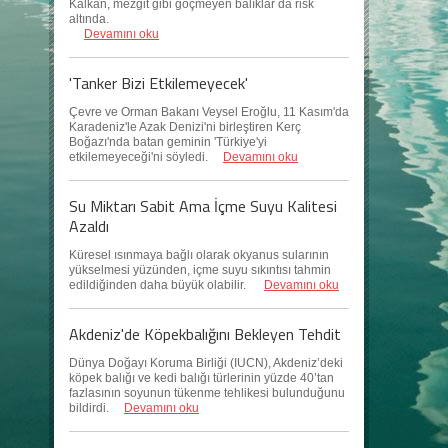
Kalkan, mezgit gibi göçmeyen balıklar da risk
altında.
Devamını oku
'Tanker Bizi Etkilemeyecek'
Çevre ve Orman Bakanı Veysel Eroğlu, 11 Kasım'da
Karadeniz'le Azak Denizi'ni birleştiren Kerç
Boğazı'nda batan geminin 'Türkiye'yi
etkilemeyeceği'ni söyledi.
Devamını oku
Su Miktarı Sabit Ama İçme Suyu Kalitesi
Azaldı
Küresel ısınmaya bağlı olarak okyanus sularının
yükselmesi yüzünden, içme suyu sıkıntısı tahmin
edildiğinden daha büyük olabilir.
Devamını oku
Akdeniz'de Köpekbalığını Bekleyen Tehdit
Dünya Doğayı Koruma Birliği (IUCN), Akdeniz’deki
köpek balığı ve kedi balığı türlerinin yüzde 40’tan
fazlasının soyunun tükenme tehlikesi bulunduğunu
bildirdi.
Devamını oku