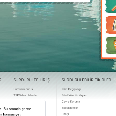
R
SÜRDÜRÜLEBİLİR İŞ
SÜRDÜRÜLEBİLİR FİKİRLER
Sürdürülebilir İş
İklim Değişikliği
TSKB'den Haberler
Sürdürülebilir Yaşam
Finansman Olanakları
Çevre Koruma
Ekosistemler
Enerji