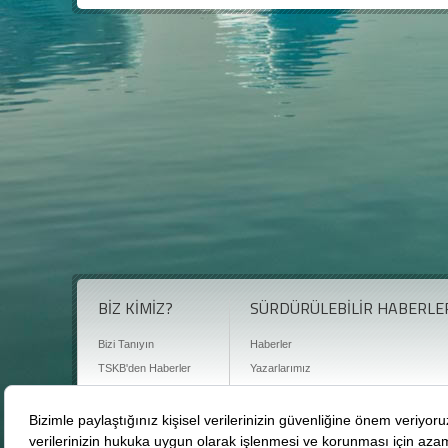
BİZ KİMİZ?
SÜRDÜRÜLEBİLİR HABERLE
Bizi Tanıyın
Haberler
TSKB'den Haberler
Yazarlarımız
Sıkça Sorulan Sorular
Röportajlar
Basın Odası
Sürdürülebilirlik Kütüphanesi
Bize Ulaşın
Karbon Sayacı