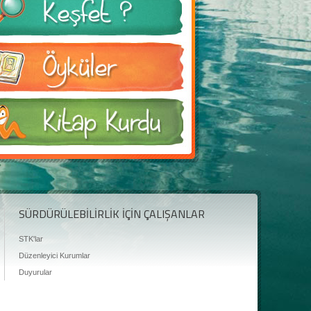
SÜRDÜRÜLEBİLİRLİK İÇİN ÇALIŞANLAR
STK'lar
Düzenleyici Kurumlar
Duyurular