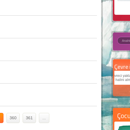
Çevre için 5 basit öneri
Daha
Çevreci yaklaşımlar
sayesinde dünyanın daha iyi bir
Çocukl
yer halini alması mümkün.
teknol
Çoc
9
360
361
...