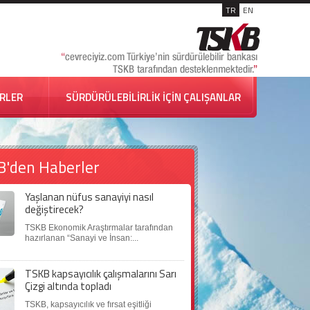
TR
EN
İRLER
SÜRDÜRÜLEBİLİRLİK İÇİN ÇALIŞANLAR
B'den Haberler
Yaşlanan nüfus sanayiyi nasıl
değiştirecek?
TSKB Ekonomik Araştırmalar tarafından
hazırlanan “Sanayi ve İnsan:...
TSKB kapsayıcılık çalışmalarını Sarı
Çizgi altında topladı
TSKB, kapsayıcılık ve fırsat eşitliği