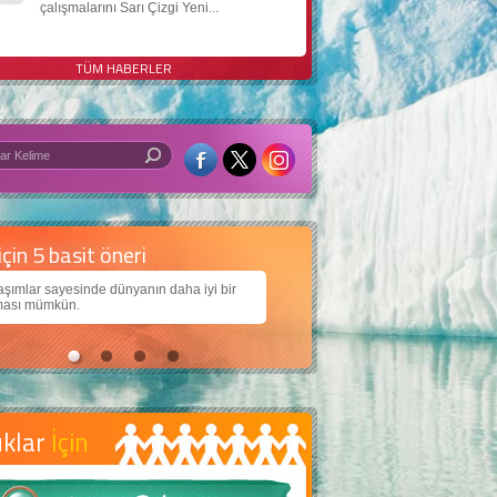
çalışmalarını Sarı Çizgi Yeni...
TÜM HABERLER
 iyi bir dünya için yapay zekâ
arımıza daha güzel bir dünya bırakabilmek için
ojiden nasıl yararlanırız?
uklar
İçin