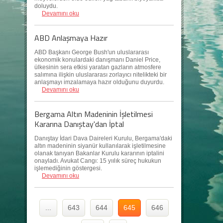
doluydu.
Devamını oku
ABD Anlaşmaya Hazır
ABD Başkanı George Bush'un uluslararası
ekonomik konulardaki danışmanı Daniel Price,
ülkesinin sera etkisi yaratan gazların atmosfere
salımına ilişkin uluslararası zorlayıcı nitelikteki bir
anlaşmayı imzalamaya hazır olduğunu duyurdu.
Devamını oku
Bergama Altın Madeninin İşletilmesi
Kararına Danıştay'dan İptal
Danıştay İdari Dava Daireleri Kurulu, Bergama'daki
altın madeninin siyanür kullanılarak işletilmesine
olanak tanıyan Bakanlar Kurulu kararının iptalini
onayladı. Avukat Cangı: 15 yıılık süreç hukukun
işlemediğinin göstergesi.
Devamını oku
...
643
644
645
646