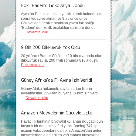
Fok "Badem" Gökova'ya Döndü
Aydın'ın Didim sahilinde yaralı olarak bulunduktan
sonra tedaviye alınan ve 9 ay önce önce
Gökova'dan denize bırakılan yavru fok balığı
''Badem'' denize ilk bırakıldığı sahillere döndü.
Devamını oku
9 Bin 200 Dikkuyruk Yok Oldu
20 yıl önce Burdur Gölü'nde 10 bin civarında olan
dikkuyruk sayısı, 2007 yılı sonunda 810'a düştü.
Devamını oku
Güney Afrika'da Fil Avına İzin Verildi
Güney Afrika hükümeti, sayıları artan fillerin
avlanmasına 1994'ten bu yana ilk kez izin verdi.
Devamını oku
Amazon Meyvelerinin Gücüyle Uçtu!
Havacılık tarihinin biyoyakıt kullanan ilk uçağı dün
başarılı bir deneme seferi yaptı. Boeing 747 tipi
uçağın yakıt depolarından biri, Amazon'dan gelen
meyvelerden elde edilen yağ tabanlı biyoyakıtla