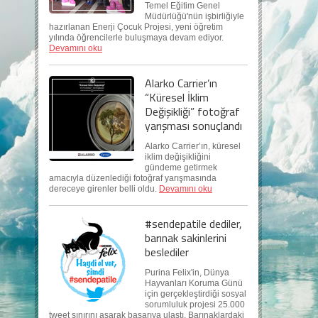
Temel Eğitim Genel
Müdürlüğü'nün işbirliğiyle
hazırlanan Enerji Çocuk Projesi, yeni öğretim
yılında öğrencilerle buluşmaya devam ediyor.
Devamını oku
Alarko Carrier’ın
“Küresel İklim
Değişikliği” fotoğraf
yarışması sonuçlandı
Alarko Carrier’ın, küresel
iklim değişikliğini
gündeme getirmek
amacıyla düzenlediği fotoğraf yarışmasında
dereceye girenler belli oldu.
Devamını oku
#sendepatile dediler,
barınak sakinlerini
beslediler
Purina Felix'in, Dünya
Hayvanları Koruma Günü
için gerçekleştirdiği sosyal
sorumluluk projesi 25.000
tweet sınırını aşarak başarıya ulaştı. Barınaklardaki