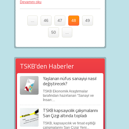
Devamını oku
...
46
47
48
49
50
...
TSKB'den Haberler
Yaşlanan nüfus sanayiyi nasıl
değiştirecek?
TSKB Ekonomik Araştırmalar
tarafından hazırlanan “Sanayi ve
İnsan:...
TSKB kapsayıcılık çalışmalarını
Sarı Çizgi altında topladı
TSKB, kapsayıcılık ve fırsat eşitliği
çalışmalarını Sarı Çizgi Yeni...