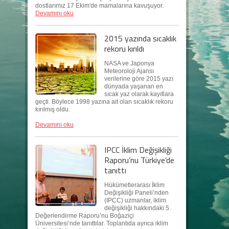
dostlarımız 17 Ekim'de mamalarına kavuşuyor.
Devamını oku
2015 yazında sıcaklık
rekoru kırıldı
NASA ve Japonya
Meteoroloji Ajansı
verilerine göre 2015 yazı
dünyada yaşanan en
sıcak yaz olarak kayıtlara
geçti. Böylece 1998 yazına ait olan sıcaklık rekoru
kırılmış oldu.
Devamını oku
IPCC İklim Değişikliği
Raporu’nu Türkiye’de
tanıttı
Hükümetlerarası İklim
Değişikliği Paneli’nden
(IPCC) uzmanlar, iklim
değişikliği hakkındaki 5.
Değerlendirme Raporu’nu Boğaziçi
Üniversitesi’nde tanıttılar. Toplantıda ayrıca iklim