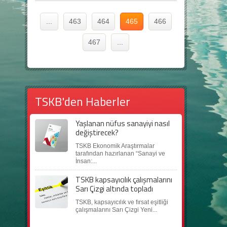
...
463
464
465
466
467
...
TSKB'den Haberler
Yaşlanan nüfus sanayiyi nasıl
değiştirecek?
TSKB Ekonomik Araştırmalar
tarafından hazırlanan “Sanayi ve
İnsan:...
TSKB kapsayıcılık çalışmalarını
Sarı Çizgi altında topladı
TSKB, kapsayıcılık ve fırsat eşitliği
çalışmalarını Sarı Çizgi Yeni...