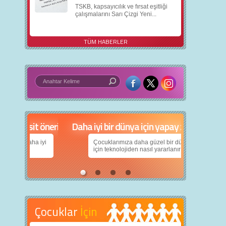
TSKB, kapsayıcılık ve fırsat eşitliği
çalışmalarını Sarı Çizgi Yeni...
TÜM HABERLER
in 5 basit öneri
Daha iyi bir dünya için yapay zekâ
nın daha iyi
Çocuklarımıza daha güzel bir dünya bırakabilmek
için teknolojiden nasıl yararlanırız?
Çocuklar
İçin