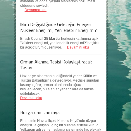
avlanma ve doğal yaşam alanlarının bozulması
olduğunu söyledi.
Devamını oku
İklim Değişikliğinde Geleceğin Enerjisi:
Nükleer Enerji mi, Yenilenebilir Enerji mi?
British Council
25 Mart
'ta herkesin katılımına açık
'Nükleer enerji mi, yenilenebilir enerji mi?' başlıklı
bir açık oturum düzenliyor.
Devamını oku
Orman Alanına Tesisi Kolaylaştıracak
Tasarı
Hazine'ye ait orman niteliğindeki yerler Kültür ve
Turizm Bakanlığı'na devrediliyor. Meclis'e sunulan
tasarıya göre, orman alanlarında ağaç
kesilebilecek, bu alanlar yabancılara da tahsis
edilebilecek.
Devamını oku
Rüzgardan Damlaya
Edirne'nin Havsa İlçesi Kuzucu Köyü'nde rüzgar
enerjisi ile çalışan ilginç bir sulama sistemi kuruldu.
Yelkapan adı verilen sulama sisteminde hiç elektirk