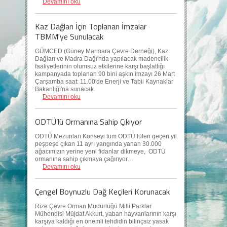
Devamını oku
Kaz Dağları İçin Toplanan İmzalar
TBMM'ye Sunulacak
GÜMCED (Güney Marmara Çevre Derneği), Kaz
Dağları ve Madra Dağı'nda yapılacak madencilik
faaliyetlerinin olumsuz etkilerine karşı başlattığı
kampanyada toplanan 90 bini aşkın imzayı 26 Mart
Çarşamba saat: 11.00'de Enerji ve Tabii Kaynaklar
Bakanlığı'na sunacak.
Devamını oku
ODTÜ’lü Ormanına Sahip Çıkıyor
ODTÜ Mezunları Konseyi tüm ODTÜ’lüleri geçen yıl
peşpeşe çıkan 11 ayrı yangında yanan 30.000
ağacımızın yerine yeni fidanlar dikmeye, ODTÜ
ormanına sahip çıkmaya çağırıyor…
Devamını oku
Çengel Boynuzlu Dağ Keçileri Korunacak
Rize Çevre Orman Müdürlüğü Milli Parklar
Mühendisi Müjdat Akkurt, yaban hayvanlarının karşı
karşıya kaldığı en önemli tehdidin bilinçsiz yasak