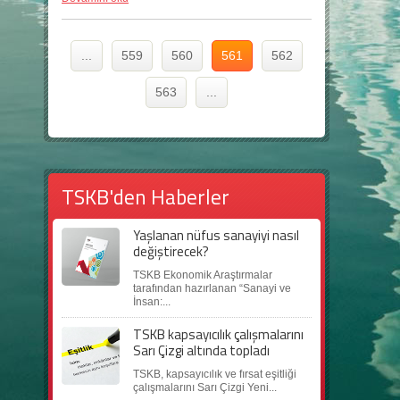
...
559
560
561
562
563
...
TSKB'den Haberler
Yaşlanan nüfus sanayiyi nasıl
değiştirecek?
TSKB Ekonomik Araştırmalar
tarafından hazırlanan “Sanayi ve
İnsan:...
TSKB kapsayıcılık çalışmalarını
Sarı Çizgi altında topladı
TSKB, kapsayıcılık ve fırsat eşitliği
çalışmalarını Sarı Çizgi Yeni...