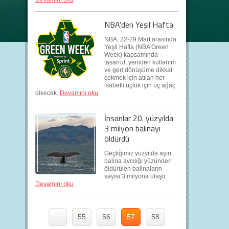
NBA'den Yeşil Hafta
NBA, 22-29 Mart arasında
Yeşil Hafta (NBA Green
Week) kapsamında
tasarruf, yeniden kullanım
ve geri dönüşüme dikkat
çekmek için atılan her
isabetli üçlük için üç ağaç
dikecek.
Devamını oku
İnsanlar 20. yüzyılda
3 milyon balinayı
öldürdü
Geçtiğimiz yüzyılda aşırı
balina avcılığı yüzünden
öldürülen balinaların
sayısı 3 milyona ulaştı.
Devamını oku
...
55
56
57
58