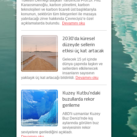
Tüketim Derneği Başkan Yardımcısı Prof.Dr. Filiz
Karaosmanoğlu, karbon yönetimi, karbon
teknolojileri ve karbon ticareti üst başlıklarıyla
konunun, sektörün tüm bileşenleri ile masaya
yatırılacağı zirve hakkında Çevreciyiz’e özel
açıklamalarda bulundu.
Devamını oku
2030'da küresel
düzeyde sellerin
etkisi üç kat artacak
Gelecek 15 yıl içinde
dünya çapında taşkın ve
sellerden etkilenecek
insanların sayısının
yaklaşık üç kat artacağı bildirildi.
Devamını oku
Kuzey Kutbu'ndaki
buzullarda rekor
gerileme
ABD'li uzmanlar Kuzey
Buz Denizi'nde kış
aylarında görülen buz
seviyesinin rekor
seviyelere gerilediğini açıkladı.
Devamını oku