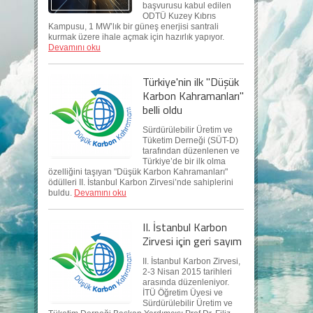
başvurusu kabul edilen
ODTÜ Kuzey Kıbrıs
Kampusu, 1 MW’lık bir güneş enerjisi santrali
kurmak üzere ihale açmak için hazırlık yapıyor.
Devamını oku
Türkiye'nin ilk "Düşük
Karbon Kahramanları"
belli oldu
Sürdürülebilir Üretim ve
Tüketim Derneği (SÜT-D)
tarafından düzenlenen ve
Türkiye’de bir ilk olma
özelliğini taşıyan "Düşük Karbon Kahramanları"
ödülleri II. İstanbul Karbon Zirvesi’nde sahiplerini
buldu.
Devamını oku
II. İstanbul Karbon
Zirvesi için geri sayım
II. İstanbul Karbon Zirvesi,
2-3 Nisan 2015 tarihleri
arasında düzenleniyor.
İTÜ Öğretim Üyesi ve
Sürdürülebilir Üretim ve